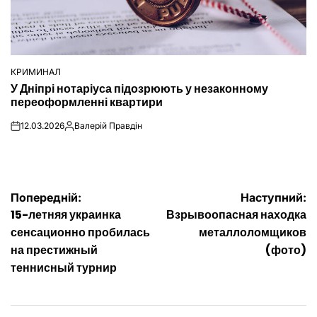
КРИМИНАЛ
ОПУБЛІКУВАТИ
У Дніпрі нотаріуса підозрюють у незаконному
У
переоформленні квартири
12.03.2026
Валерій Правдін
on
Опубліковано
Навігація
Попередній:
Наступний:
15-летняя украинка
Взрывоопасная находка
записів
сенсационно пробилась
металлоломщиков
на престижный
(фото)
теннисный турнир