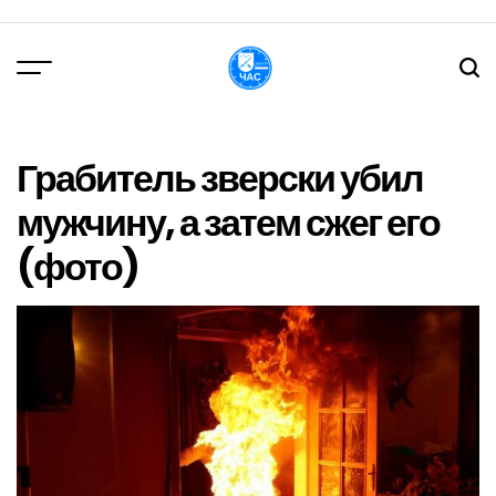
Перейти
до
вмісту
DPChas
Грабитель зверски убил
мужчину, а затем сжег его
(фото)