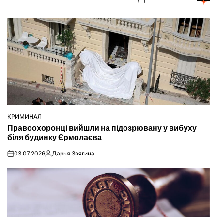
КРИМИНАЛ
ОПУБЛІКУВАТИ
Правоохоронці вийшли на підозрювану у вибуху
У
біля будинку Єрмолаєва
03.07.2026
Дарья Звягина
on
Опубліковано