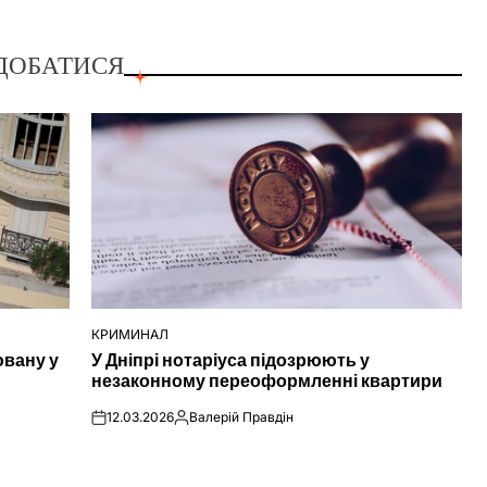
ДОБАТИСЯ
КРИМИНАЛ
ОПУБЛІКУВАТИ
ювану у
У Дніпрі нотаріуса підозрюють у
У
незаконному переоформленні квартири
12.03.2026
Валерій Правдін
on
Опубліковано