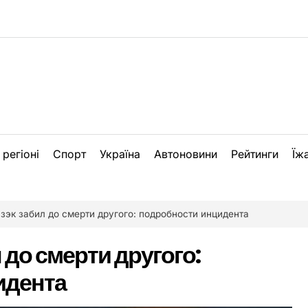
 регіоні
Спорт
Україна
Автоновини
Рейтинги
Їж
зэк забил до смерти другого: подробности инцидента
до смерти другого:
идента