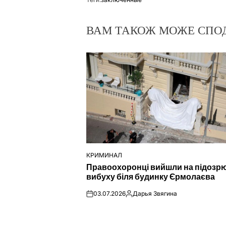
ВАМ ТАКОЖ МОЖЕ СПО
КРИМИНАЛ
ОПУБЛІКУВАТИ
Правоохоронці вийшли на підозр
У
вибуху біля будинку Єрмолаєва
03.07.2026
Дарья Звягина
on
Опубліковано