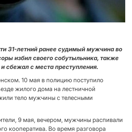
ти 31-летний ранее судимый мужчина во
соры избил своего собутыльника, также
 и сбежал с места преступления.
нском. 10 мая в полицию поступило
ъезде жилого дома на лестничной
жили тело мужчины с телесными
ители, 9 мая, вечером, мужчины распивали
го кооператива. Во время разговора