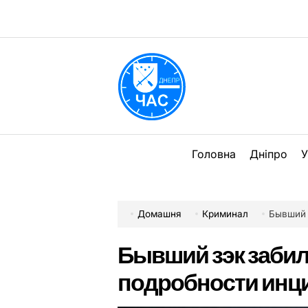
Перейти
до
вмісту
DPChas
Головна
Дніпро
У
Домашня
Криминал
Бывший 
Бывший зэк забил 
подробности инц