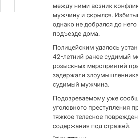
между ними возник конфлик
мужчину и скрылся. Избиты
однако не добрался до него
подъезде дома.
Полицейским удалось устан
42-летний ранее судимый м
розыскных мероприятий пра
задержали злоумышленника.
судимый мужчина.
Подозреваемому уже сообщ
уголовного преступления пр
тяжкое телесное поврежден
содержания под стражей.
Теґи:
заключенные