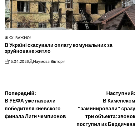
ЖКХ. ВАЖНО!
ОПУБЛІКУВАТИ
В Україні скасували оплату комунальних за
У
зруйноване житло
15.04.2026
Наумова Вікторія
on
Опубліковано
Навігація
Попередній:
Наступний:
В УЕФА уже назвали
В Каменском
записів
победителя киевского
“заминировали” сразу
финала Лиги чемпионов
три объекта: звонок
поступил из Бердичева