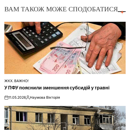
ВАМ ТАКОЖ МОЖЕ СПОДОБАТИСЯ
ЖКХ. ВАЖНО!
ОПУБЛІКУВАТИ
У ПФУ пояснили зменшення субсидій у травні
У
11.05.2026
Наумова Вікторія
on
Опубліковано