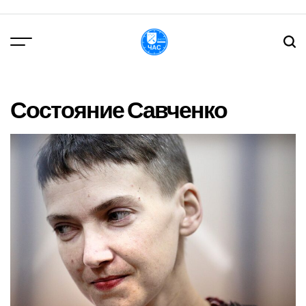
Перейти
до
вмісту
DPChas
Состояние Савченко