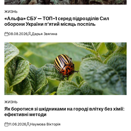
ЖИЗНЬ
ОПУБЛІКУВАТИ
«Альфа» СБУ — ТОП-1 серед підрозділів Сил
У
оборони України п’ятий місяць поспіль
08.08.2026
Дарья Звягина
on
Опубліковано
ЖИЗНЬ
ОПУБЛІКУВАТИ
Як боротися зі шкідниками на городі влітку без хімії:
У
ефективні методи
11.06.2026
Наумова Вікторія
on
Опубліковано