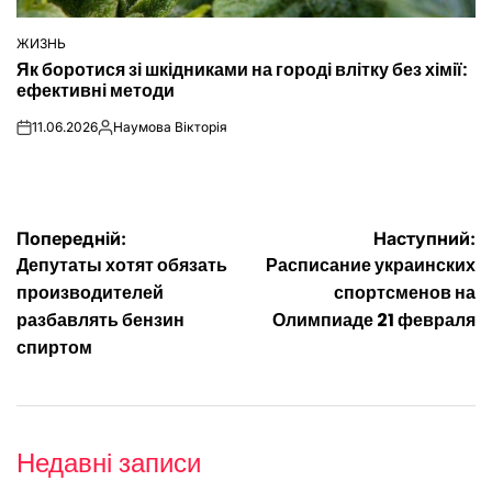
ЖИЗНЬ
ОПУБЛІКУВАТИ
Як боротися зі шкідниками на городі влітку без хімії:
У
ефективні методи
11.06.2026
Наумова Вікторія
on
Опубліковано
Навігація
Попередній:
Наступний:
Депутаты хотят обязать
Расписание украинских
записів
производителей
спортсменов на
разбавлять бензин
Олимпиаде 21 февраля
спиртом
Недавні записи