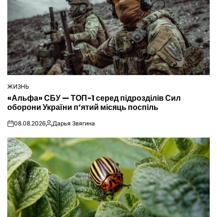
ЖИЗНЬ
ОПУБЛІКУВАТИ
«Альфа» СБУ — ТОП-1 серед підрозділів Сил
У
оборони України п’ятий місяць поспіль
08.08.2026
Дарья Звягина
on
Опубліковано