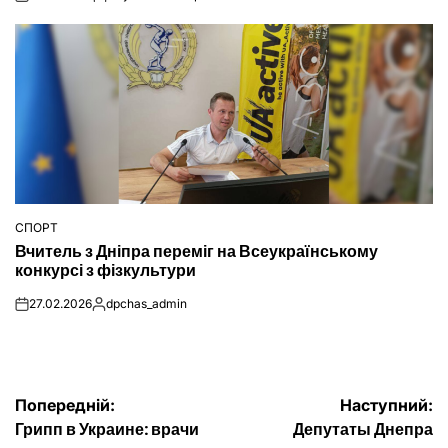
on
Опубліковано
СПОРТ
ОПУБЛІКУВАТИ
Вчитель з Дніпра переміг на Всеукраїнському
У
конкурсі з фізкультури
27.02.2026
dpchas_admin
on
Опубліковано
Навігація
Попередній:
Наступний:
Грипп в Украине: врачи
Депутаты Днепра