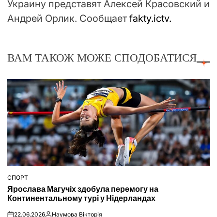
Украину представят Алексей Красовский и
Андрей Орлик. Сообщает
fakty.ictv.
ВАМ ТАКОЖ МОЖЕ СПОДОБАТИСЯ
СПОРТ
ОПУБЛІКУВАТИ
Ярослава Магучіх здобула перемогу на
У
Континентальному турі у Нідерландах
22.06.2026
Наумова Вікторія