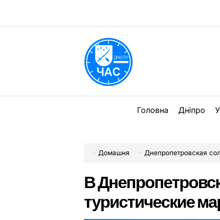
Перейти
до
вмісту
DPChas
Головна
Дніпро
У
Домашня
Днепропетровская со
В Днепропетровск
туристические м