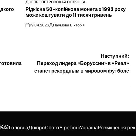
ДНЕПРОПЕТРОВСКАЯ СОЛЯНКА
ОПУБЛІКУВАТИ
идкого
Рідкісна 50-копійкова монета з 1992 року
У
може коштувати до 11 тисяч гривень
19.04.2026
Наумова Вікторія
on
Опубліковано
Наступний:
готовила
Переход лидера «Боруссии» в «Реал»
станет рекордным в мировом футболе
Головна
Дніпро
Спорт
У регіоні
Україна
Розміщення ре
acebook
Twitter
WhatsApp