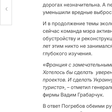
дорогах незначительна. А п
и
уменьшили вредные выброс
И в продолжение темы эколо
сейчас команда мэра актив
обустройству и реконструк
лет этим никто не занималс
глубокого изучения.
«
Франция с замечательными
Хотелось бы сделать увере
проектов. И сделать Украин
туриста
», – отметил генер
фирмы Вадим Грабарчук.
В ответ Погребов обеими ру