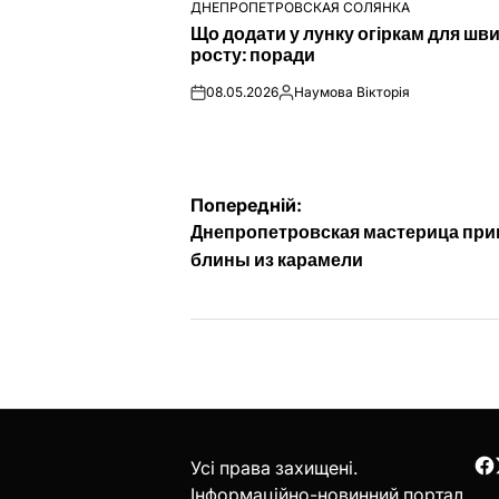
ДНЕПРОПЕТРОВСКАЯ СОЛЯНКА
ОПУБЛІКУВАТИ
Що додати у лунку огіркам для шв
У
росту: поради
08.05.2026
Наумова Вікторія
on
Опубліковано
Навігація
Попередній:
Днепропетровская мастерица при
записів
блины из карамели
Усі права захищені.
F
Інформаційно-новинний портал