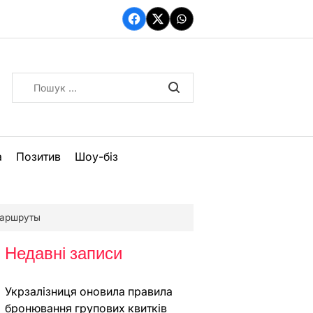
Facebook
Twitter
WhatsApp
Пошук:
а
Позитив
Шоу-біз
маршруты
Недавні записи
Укрзалізниця оновила правила
бронювання групових квитків