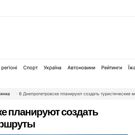
 регіоні
Спорт
Україна
Автоновини
Рейтинги
Їж
лянка
В Днепропетровске планируют создать туристические 
е планируют создать
аршруты