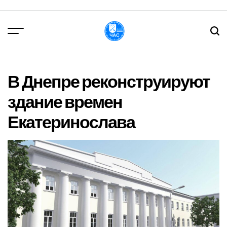
Перейти
до
вмісту
DPChas
В Днепре реконструируют
здание времен
Екатеринослава