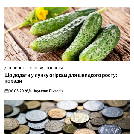
ДНЕПРОПЕТРОВСКАЯ СОЛЯНКА
ОПУБЛІКУВАТИ
Що додати у лунку огіркам для швидкого росту:
У
поради
08.05.2026
Наумова Вікторія
on
Опубліковано