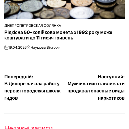
ДНЕПРОПЕТРОВСКАЯ СОЛЯНКА
ОПУБЛІКУВАТИ
Рідкісна 50-копійкова монета з 1992 року може
У
коштувати до 11 тисяч гривень
19.04.2026
Наумова Вікторія
on
Опубліковано
Навігація
Попередній:
Наступний:
В Днепре начала работу
Мужчина изготавливал и
записів
первая городская школа
продавал опасные виды
гидов
наркотиков
Недавні записи