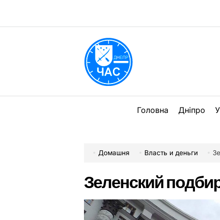
Перейти
до
вмісту
DPChas
Головна
Дніпро
У
Домашня
Власть и деньги
З
Зеленский подбир