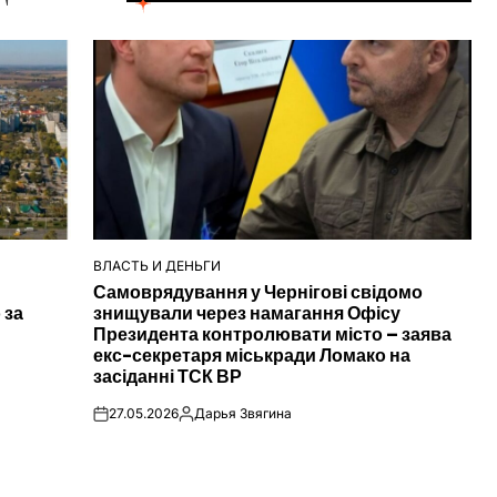
ВЛАСТЬ И ДЕНЬГИ
ОПУБЛІКУВАТИ
Самоврядування у Чернігові свідомо
У
 за
знищували через намагання Офісу
Президента контролювати місто – заява
екс-секретаря міськради Ломако на
засіданні ТСК ВР
27.05.2026
Дарья Звягина
on
Опубліковано