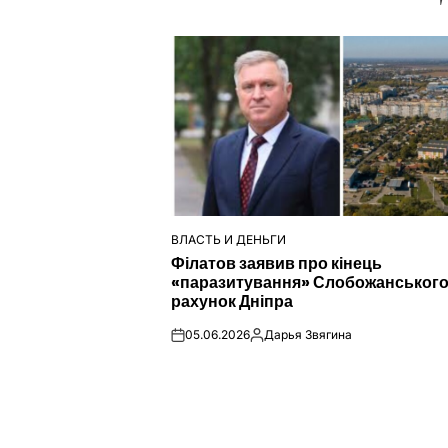
ВЛАСТЬ И ДЕНЬГИ
ОПУБЛІКУВАТИ
Філатов заявив про кінець
У
«паразитування» Слобожанського
рахунок Дніпра
05.06.2026
Дарья Звягина
on
Опубліковано