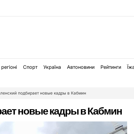
 регіоні
Спорт
Україна
Автоновини
Рейтинги
Їж
еленский подбирает новые кадры в Кабмин
ает новые кадры в Кабмин