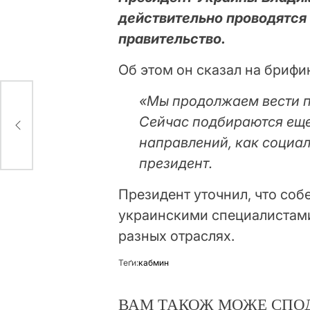
действительно проводятся
правительство.
Об этом он сказал на брифи
«Мы продолжаем вести п
Сейчас подбираются еще
направлений, как социал
президент.
Президент уточнил, что соб
украинскими специалистами
разных отраслях.
Теґи:
кабмин
ВАМ ТАКОЖ МОЖЕ СПО