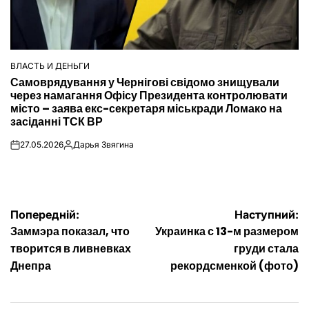
ВЛАСТЬ И ДЕНЬГИ
ОПУБЛІКУВАТИ
Самоврядування у Чернігові свідомо знищували
У
через намагання Офісу Президента контролювати
місто – заява екс-секретаря міськради Ломако на
засіданні ТСК ВР
27.05.2026
Дарья Звягина
on
Опубліковано
Навігація
Попередній:
Наступний:
Заммэра показал, что
Украинка с 13-м размером
записів
творится в ливневках
груди стала
Днепра
рекордсменкой (фото)