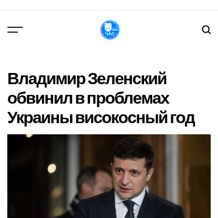
Перейти
до
вмісту
DPChas
Владимир Зеленский
обвинил в проблемах
Украины високосный год