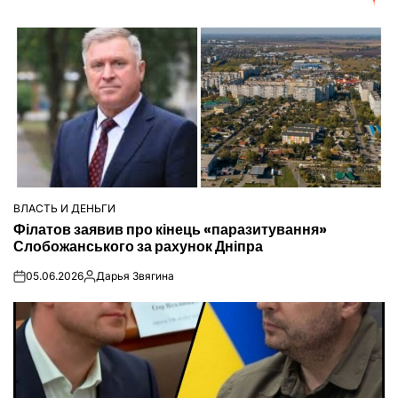
ВЛАСТЬ И ДЕНЬГИ
ОПУБЛІКУВАТИ
Філатов заявив про кінець «паразитування»
У
Слобожанського за рахунок Дніпра
05.06.2026
Дарья Звягина
on
Опубліковано