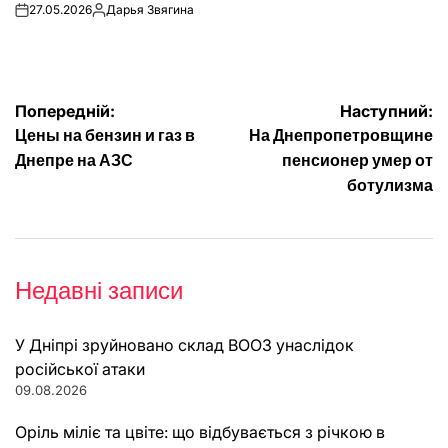
27.05.2026
Дарья Звягина
on
Опубліковано
Навігація
Попередній:
Наступний:
Цены на бензин и газ в
На Днепропетровщине
записів
Днепре на АЗС
пенсионер умер от
ботулизма
Недавні записи
У Дніпрі зруйновано склад ВООЗ унаслідок
російської атаки
09.08.2026
Оріль міліє та цвіте: що відбувається з річкою в