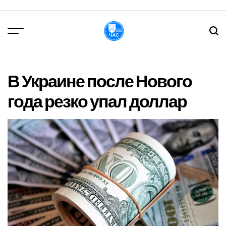
Перейти
до
вмісту
DPChas
В Украине после Нового
года резко упал доллар