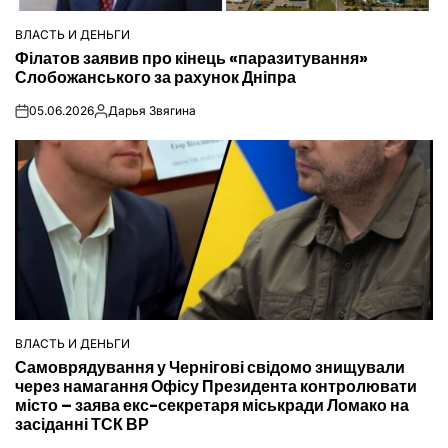
ВЛАСТЬ И ДЕНЬГИ
ОПУБЛІКУВАТИ
Філатов заявив про кінець «паразитування»
У
Слобожанського за рахунок Дніпра
05.06.2026
Дарья Звягина
on
Опубліковано
ВЛАСТЬ И ДЕНЬГИ
ОПУБЛІКУВАТИ
Самоврядування у Чернігові свідомо знищували
У
через намагання Офісу Президента контролювати
місто – заява екс-секретаря міськради Ломако на
засіданні ТСК ВР