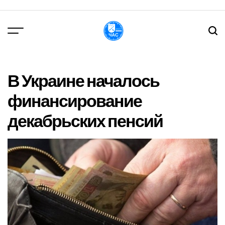
Перейти
до
вмісту
DPChas
В Украине началось
финансирование
декабрьских пенсий