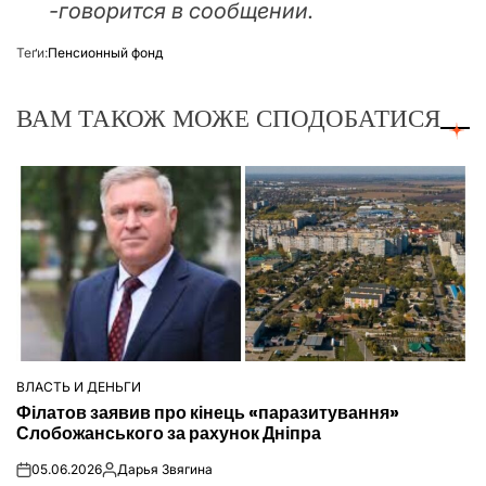
-говорится в сообщении.
Теґи:
Пенсионный фонд
ВАМ ТАКОЖ МОЖЕ СПОДОБАТИСЯ
ВЛАСТЬ И ДЕНЬГИ
ОПУБЛІКУВАТИ
Філатов заявив про кінець «паразитування»
У
Слобожанського за рахунок Дніпра
05.06.2026
Дарья Звягина
on
Опубліковано