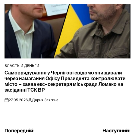
ВЛАСТЬ И ДЕНЬГИ
ОПУБЛІКУВАТИ
Самоврядування у Чернігові свідомо знищували
У
через намагання Офісу Президента контролювати
місто – заява екс-секретаря міськради Ломако на
засіданні ТСК ВР
27.05.2026
Дарья Звягина
on
Опубліковано
Навігація
Попередній:
Наступний: