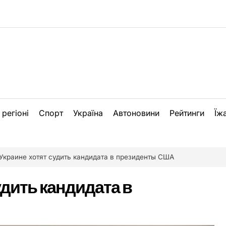
 регіоні
Спорт
Україна
Автоновини
Рейтинги
Їж
 Украине хотят судить кандидата в президенты США
удить кандидата в