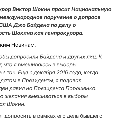
урор Виктор Шокин просит Национальную
 международное поручение о допросе
 США Джо Байдена по делу о
ость Шокина как генпрокурора.
ским Новинам
.
тобы допросили Байдена и других лиц. К
, что я вмешиваюсь в выборы
е так. Еще с декабря 2016 года, когда
датом в Президенты, я подавал
йден давил на Президента Порошенко.
ею желания вмешиваться в выборы
зал Шокин.
ет допросить в рамках его дела бывшего