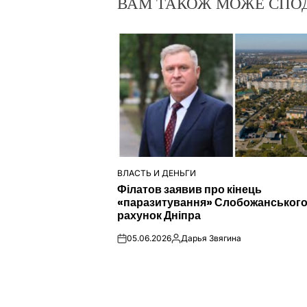
ВАМ ТАКОЖ МОЖЕ СПО
ВЛАСТЬ И ДЕНЬГИ
ОПУБЛІКУВАТИ
Філатов заявив про кінець
У
«паразитування» Слобожанського
рахунок Дніпра
05.06.2026
Дарья Звягина
on
Опубліковано