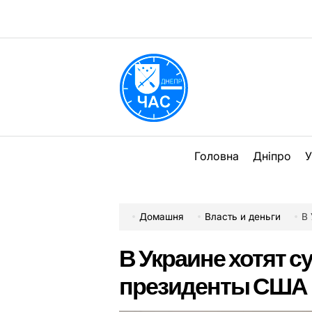
Перейти
до
вмісту
DPChas
Головна
Дніпро
У
Домашня
Власть и деньги
В
В Украине хотят с
президенты США