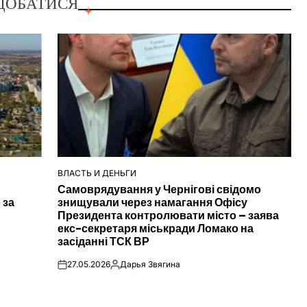
ДОБАТИСЯ
ВЛАСТЬ И ДЕНЬГИ
ОПУБЛІКУВАТИ
Самоврядування у Чернігові свідомо
У
 за
знищували через намагання Офісу
Президента контролювати місто – заява
екс-секретаря міськради Ломако на
засіданні ТСК ВР
27.05.2026
Дарья Звягина
on
Опубліковано