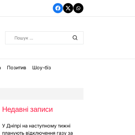
Facebook
Twitter
WhatsApp
Пошук:
а
Позитив
Шоу-біз
Недавні записи
У Дніпрі на наступному тижні
планують відключення газу за