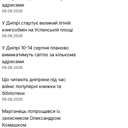
адресами
09.08.2026
У Дніпрі стартує великий літній
книгообмін на Успенській площі
09.08.2026
У Дніпрі 10-14 серпня планово
вимикатимуть світло за кількома
адресами
09.08.2026
Що читають дніпряни під час
війни: популярні книжки та
бібліотеки
09.08.2026
Марганець попрощався із
захисником Олександром
Комашком