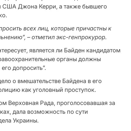
я США Джона Керри, а также бывшего
ко.
росить всех лиц, которые причастны к
ьнению”, – отметил экс-генпрокурор.
интересует, является ли Байден кандидатом
“правоохранительные органы должны
его допросить”.
ело о вмешательстве Байдена в его
олицию как уголовный проступок.
зом Верховная Рада, проголосовавшая за
ках, дала возможность по сути
дела Украины.