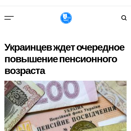
Перейти
до
вмісту
DPChas
Украинцев ждет очередное
повышение пенсионного
возраста