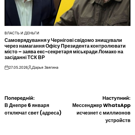
ВЛАСТЬ И ДЕНЬГИ
ОПУБЛІКУВАТИ
Самоврядування у Чернігові свідомо знищували
У
через намагання Офісу Президента контролювати
місто – заява екс-секретаря міськради Ломако на
засіданні ТСК ВР
27.05.2026
Дарья Звягина
on
Опубліковано
Навігація
Попередній:
Наступний:
В Днепре 6 января
Мессенджер WhatsApp
записів
отключат свет (адреса)
исчезнет с миллионов
устройств