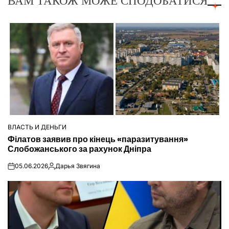
ВАМ ТАКОЖ МОЖЕ СПОДОБАТИСЯ
ВЛАСТЬ И ДЕНЬГИ
ОПУБЛІКУВАТИ
Філатов заявив про кінець «паразитування»
У
Слобожанського за рахунок Дніпра
05.06.2026
Дарья Звягина
on
Опубліковано