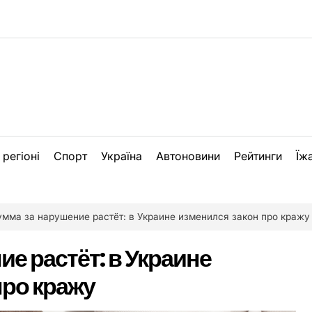
 регіоні
Спорт
Україна
Автоновини
Рейтинги
Їж
умма за нарушение растёт: в Украине изменился закон про кражу
е растёт: в Украине
про кражу