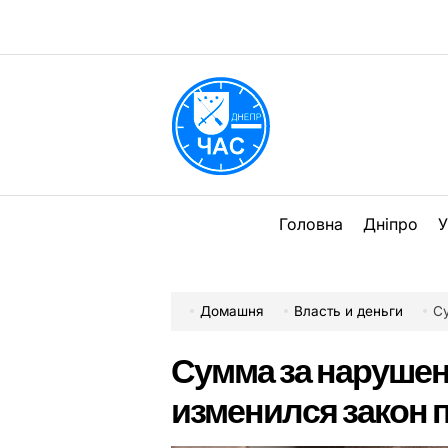
Перейти
до
вмісту
DPChas
Головна
Дніпро
У
Домашня
Власть и деньги
С
Сумма за нарушени
изменился закон 