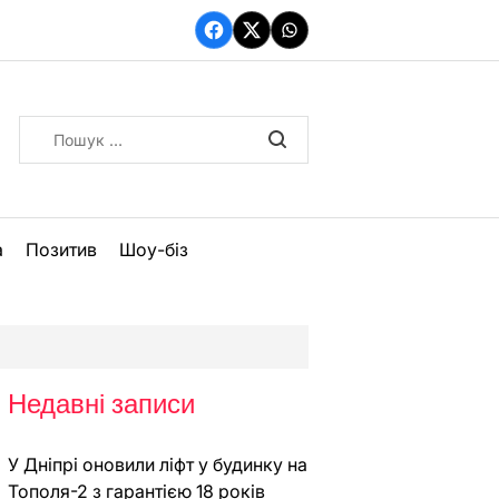
Facebook
Twitter
WhatsApp
Пошук:
а
Позитив
Шоу-біз
Недавні записи
У Дніпрі оновили ліфт у будинку на
Тополя-2 з гарантією 18 років