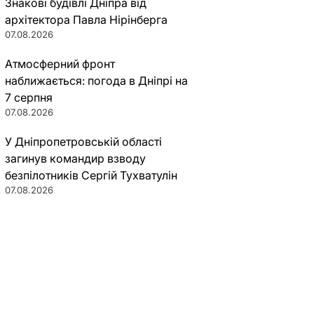
Знакові будівлі Дніпра від
архітектора Павла Нірінберга
07.08.2026
Атмосферний фронт
наближається: погода в Дніпрі на
7 серпня
07.08.2026
У Дніпропетровській області
загинув командир взводу
безпілотників Сергій Тухватулін
07.08.2026