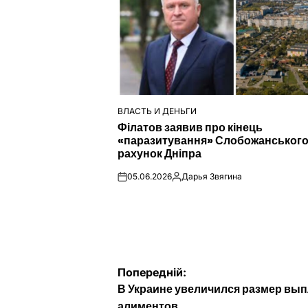
ВЛАСТЬ И ДЕНЬГИ
ОПУБЛІКУВАТИ
Філатов заявив про кінець
У
«паразитування» Слобожанського
рахунок Дніпра
05.06.2026
Дарья Звягина
on
Опубліковано
Навігація
Попередній:
В Украине увеличился размер вып
алиментов