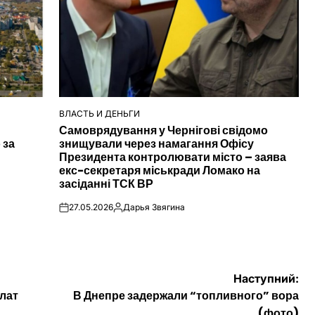
ВЛАСТЬ И ДЕНЬГИ
ОПУБЛІКУВАТИ
Самоврядування у Чернігові свідомо
У
 за
знищували через намагання Офісу
Президента контролювати місто – заява
екс-секретаря міськради Ломако на
засіданні ТСК ВР
27.05.2026
Дарья Звягина
on
Опубліковано
Наступний:
лат
В Днепре задержали “топливного” вора
(фото)