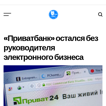
Перейти
до
вмісту
DPChas
«Приватбанк» остался без
руководителя
электронного бизнеса