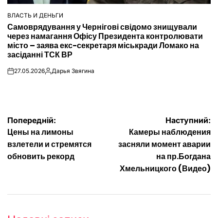
ВЛАСТЬ И ДЕНЬГИ
ОПУБЛІКУВАТИ
Самоврядування у Чернігові свідомо знищували
У
через намагання Офісу Президента контролювати
місто – заява екс-секретаря міськради Ломако на
засіданні ТСК ВР
27.05.2026
Дарья Звягина
on
Опубліковано
Навігація
Попередній:
Наступний:
Цены на лимоны
Камеры наблюдения
записів
взлетели и стремятся
засняли момент аварии
обновить рекорд
на пр.Богдана
Хмельницкого (Видео)