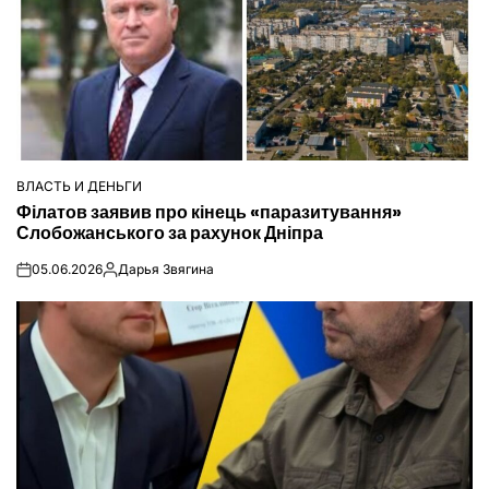
ВЛАСТЬ И ДЕНЬГИ
ОПУБЛІКУВАТИ
Філатов заявив про кінець «паразитування»
У
Слобожанського за рахунок Дніпра
05.06.2026
Дарья Звягина
on
Опубліковано