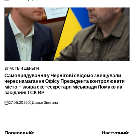
on
Опубліковано
ВЛАСТЬ И ДЕНЬГИ
ОПУБЛІКУВАТИ
Самоврядування у Чернігові свідомо знищували
У
через намагання Офісу Президента контролювати
місто – заява екс-секретаря міськради Ломако на
засіданні ТСК ВР
27.05.2026
Дарья Звягина
on
Опубліковано
Попередній:
Наступний: