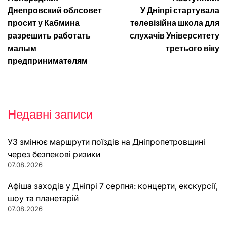
Навігація
Днепровский облсовет
У Дніпрі стартувала
записів
просит у Кабмина
телевізійна школа для
разрешить работать
слухачів Університету
малым
третього віку
предпринимателям
Недавні записи
УЗ змінює маршрути поїздів на Дніпропетровщині
через безпекові ризики
07.08.2026
Афіша заходів у Дніпрі 7 серпня: концерти, екскурсії,
шоу та планетарій
07.08.2026