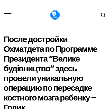
Перейти
до
вмісту
DPChas
После достройки
Охматдета по Программе
Президента “Велике
будівництво” здесь
провели уникальную
операцию по пересадке
костного мозга ребенку –
Голик