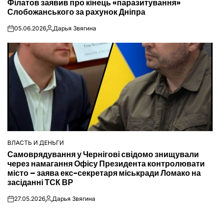
Філатов заявив про кінець «паразитування»
У
Слобожанського за рахунок Дніпра
05.06.2026
Дарья Звягина
on
Опубліковано
ВЛАСТЬ И ДЕНЬГИ
ОПУБЛІКУВАТИ
Самоврядування у Чернігові свідомо знищували
У
через намагання Офісу Президента контролювати
місто – заява екс-секретаря міськради Ломако на
засіданні ТСК ВР
27.05.2026
Дарья Звягина
on
Опубліковано