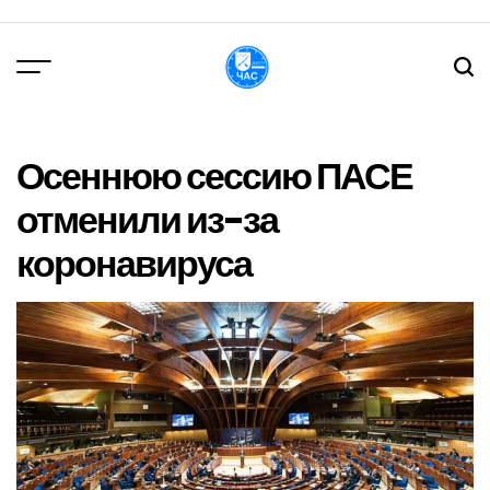
Перейти
до
вмісту
DPChas
Осеннюю сессию ПАСЕ
отменили из-за
коронавируса