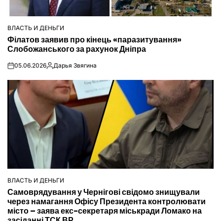
ВЛАСТЬ И ДЕНЬГИ
ОПУБЛІКУВАТИ
Філатов заявив про кінець «паразитування»
У
Слобожанського за рахунок Дніпра
05.06.2026
Дарья Звягина
on
Опубліковано
ВЛАСТЬ И ДЕНЬГИ
ОПУБЛІКУВАТИ
Самоврядування у Чернігові свідомо знищували
У
через намагання Офісу Президента контролювати
місто – заява екс-секретаря міськради Ломако на
засіданні ТСК ВР