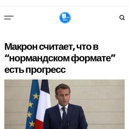
Перейти
до
вмісту
DPChas
Макрон считает, что в
“нормандском формате”
есть прогресс