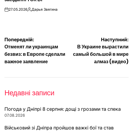
27.05.2026
Дарья Звягина
on
Опубліковано
Навігація
Попередній:
Наступний:
Отменят ли украинцам
В Украине вырастили
записів
безвиз: в Европе сделали
самый большой в мире
важное заявление
алмаз (видео)
Недавні записи
Погода у Дніпрі 8 серпня: дощі з грозами та спека
07.08.2026
Військовий зі Дніпра пройшов важкі бої та став