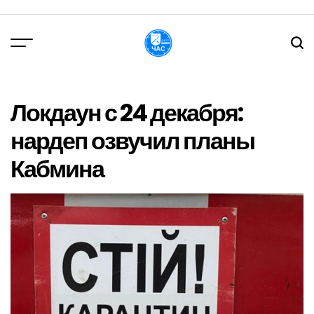
Перейти
до
вмісту
DPChas
Локдаун с 24 декабря:
нардеп озвучил планы
Кабмина