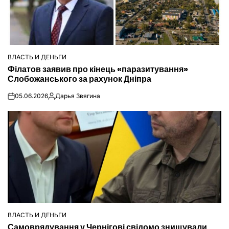
ВЛАСТЬ И ДЕНЬГИ
ОПУБЛІКУВАТИ
Філатов заявив про кінець «паразитування»
У
Слобожанського за рахунок Дніпра
05.06.2026
Дарья Звягина
on
Опубліковано
ВЛАСТЬ И ДЕНЬГИ
ОПУБЛІКУВАТИ
Самоврядування у Чернігові свідомо знищували
У