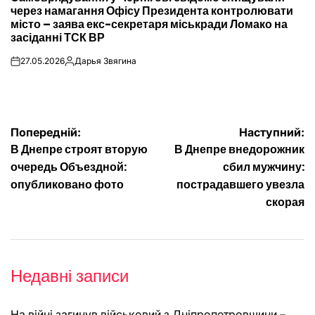
через намагання Офісу Президента контролювати
місто – заява екс-секретаря міськради Ломако на
засіданні ТСК ВР
27.05.2026
Дарья Звягина
on
Опубліковано
Навігація
Попередній:
Наступний:
В Днепре строят вторую
В Днепре внедорожник
записів
очередь Объездной:
сбил мужчину:
опубликовано фото
пострадавшего увезла
скорая
Недавні записи
На війні загинув військовий з Дніпропетровщини –