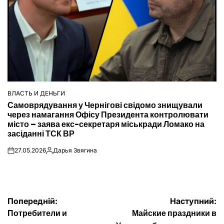
ВЛАСТЬ И ДЕНЬГИ
ОПУБЛІКУВАТИ
Самоврядування у Чернігові свідомо знищували
У
через намагання Офісу Президента контролювати
місто – заява екс-секретаря міськради Ломако на
засіданні ТСК ВР
27.05.2026
Дарья Звягина
on
Опубліковано
Навігація
Попередній:
Наступний:
Потребители и
Майские праздники в