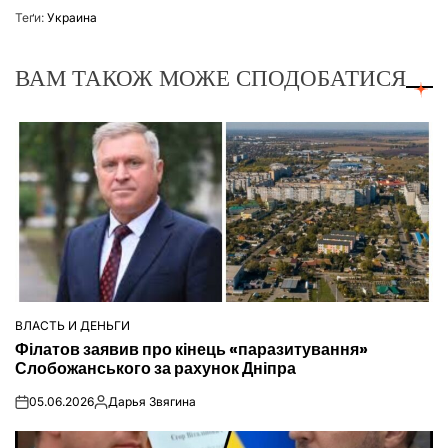
Теґи:
Украина
ВАМ ТАКОЖ МОЖЕ СПОДОБАТИСЯ
ВЛАСТЬ И ДЕНЬГИ
ОПУБЛІКУВАТИ
Філатов заявив про кінець «паразитування»
У
Слобожанського за рахунок Дніпра
05.06.2026
Дарья Звягина
on
Опубліковано