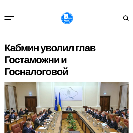
Перейти
до
вмісту
DPChas
Кабмин уволил глав
Гостаможни и
Госналоговой