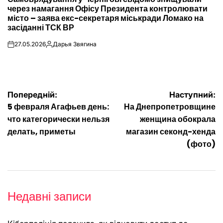
У
через намагання Офісу Президента контролювати
місто – заява екс-секретаря міськради Ломако на
засіданні ТСК ВР
27.05.2026
Дарья Звягина
on
Опубліковано
Навігація
Попередній:
Наступний:
5 февраля Агафьев день:
На Днепропетровщине
записів
что категорически нельзя
женщина обокрала
делать, приметы
магазин секонд-хенда
(фото)
Недавні записи