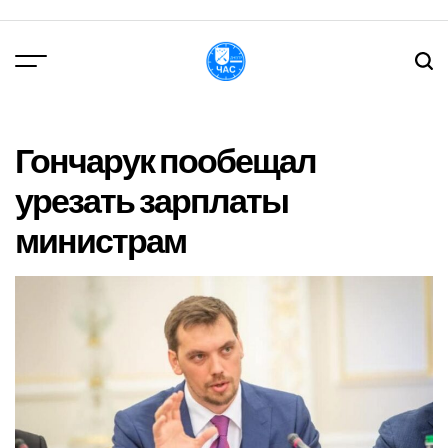
Перейти
до
вмісту
DPChas
Гончарук пообещал
урезать зарплаты
министрам