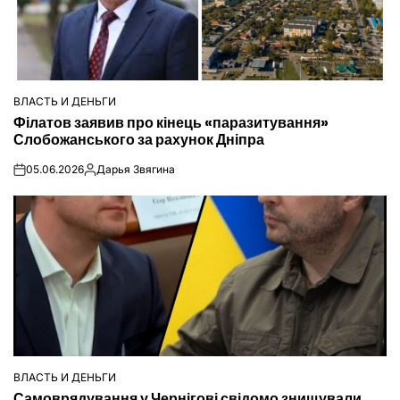
ВЛАСТЬ И ДЕНЬГИ
ОПУБЛІКУВАТИ
Філатов заявив про кінець «паразитування»
У
Слобожанського за рахунок Дніпра
05.06.2026
Дарья Звягина
on
Опубліковано
ВЛАСТЬ И ДЕНЬГИ
ОПУБЛІКУВАТИ
Самоврядування у Чернігові свідомо знищували