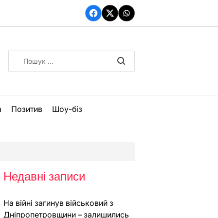
Facebook
Twitter
WhatsApp
Пошук:
а
Позитив
Шоу-біз
Недавні записи
На війні загинув військовий з
Дніпропетровщини – залишились