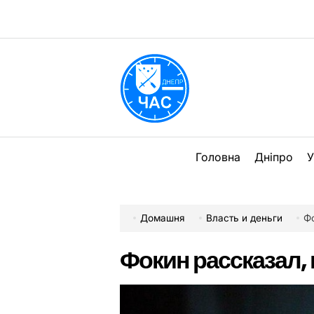
Перейти
до
вмісту
DPChas
Головна
Дніпро
У
Домашня
Власть и деньги
Фо
Фокин рассказал, 