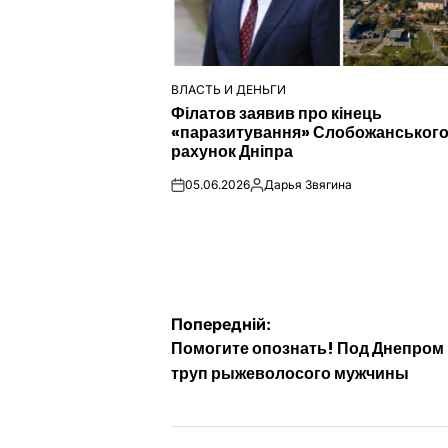
ВЛАСТЬ И ДЕНЬГИ
ОПУБЛІКУВАТИ
Філатов заявив про кінець
У
«паразитування» Слобожанського
рахунок Дніпра
05.06.2026
Дарья Звягина
on
Опубліковано
Навігація
Попередній:
Помогите опознать! Под Днепром
записів
труп рыжеволосого мужчины