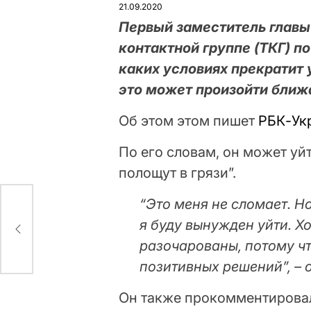
21.09.2020
Первый заместитель главы
контактной группе (ТКГ) п
каких условиях прекратит у
это может произойти бли
Об этом этом пишет
РБК-Ук
По его словам, он может уйт
полощут в грязи”.
“Это меня не сломает. Но
ром
я буду вынужден уйти. Х
разочарованы, потому чт
позитивных решений”, – 
Он также прокомментировал