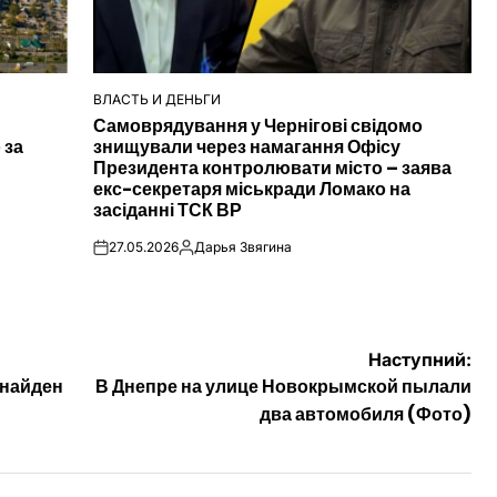
ВЛАСТЬ И ДЕНЬГИ
ОПУБЛІКУВАТИ
Самоврядування у Чернігові свідомо
У
 за
знищували через намагання Офісу
Президента контролювати місто – заява
екс-секретаря міськради Ломако на
засіданні ТСК ВР
27.05.2026
Дарья Звягина
on
Опубліковано
Наступний:
 найден
В Днепре на улице Новокрымской пылали
два автомобиля (Фото)