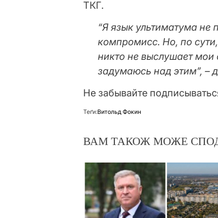
ТКГ.
“Я язык ультиматума не 
компромисс. Но, по сути
никто не выслушает мои 
задумаюсь над этим”, – 
Не забывайте подписыватьс
Теґи:
Витольд Фокин
ВАМ ТАКОЖ МОЖЕ СПО