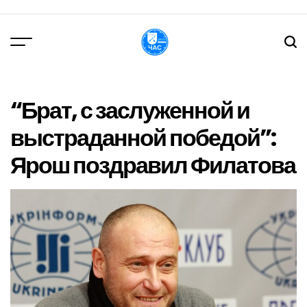
Перейти
до
вмісту
DPChas
“Брат, с заслуженной и
выстраданной победой”:
Ярош поздравил Филатова