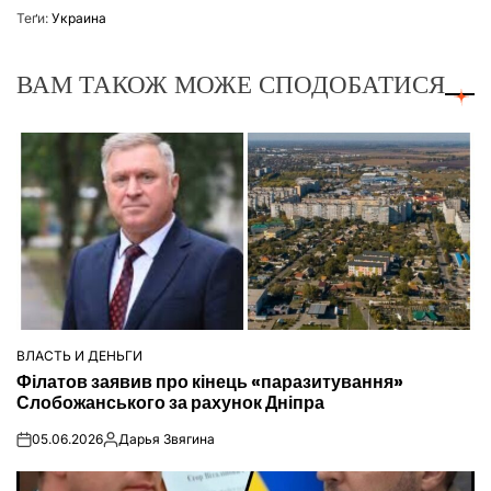
Теґи:
Украина
ВАМ ТАКОЖ МОЖЕ СПОДОБАТИСЯ
ВЛАСТЬ И ДЕНЬГИ
ОПУБЛІКУВАТИ
Філатов заявив про кінець «паразитування»
У
Слобожанського за рахунок Дніпра
05.06.2026
Дарья Звягина
on
Опубліковано