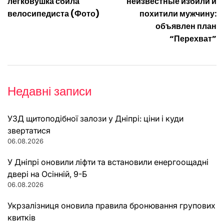
записів
легковушка сбила
неизвестные избили и
велосипедиста (Фото)
похитили мужчину:
объявлен план
“Перехват”
Недавні записи
УЗД щитоподібної залози у Дніпрі: ціни і куди
звертатися
06.08.2026
У Дніпрі оновили ліфти та встановили енергоощадні
двері на Осінній, 9-Б
06.08.2026
Укрзалізниця оновила правила бронювання групових
квитків