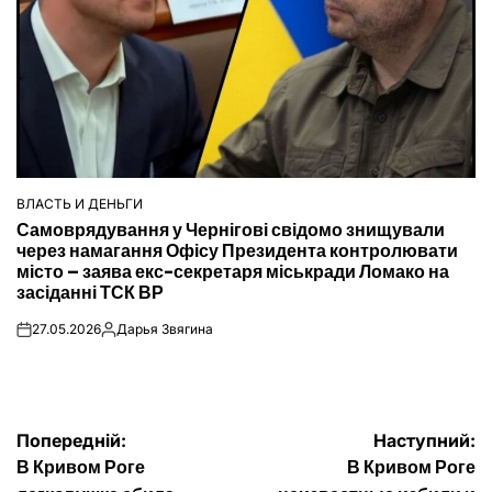
ВЛАСТЬ И ДЕНЬГИ
ОПУБЛІКУВАТИ
Самоврядування у Чернігові свідомо знищували
У
через намагання Офісу Президента контролювати
місто – заява екс-секретаря міськради Ломако на
засіданні ТСК ВР
27.05.2026
Дарья Звягина
on
Опубліковано
Навігація
Попередній:
Наступний:
В Кривом Роге
В Кривом Роге