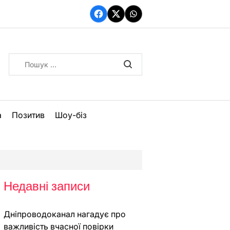
Facebook
Twitter
WhatsApp
Пошук:
а
Позитив
Шоу-біз
Недавні записи
Дніпроводоканал нагадує про
важливість вчасної повірки