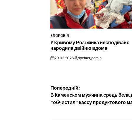
ЗДОРОВ'Я
ОПУБЛІКУВАТИ
У Кривому Розі жінка несподівано
У
народила двійню вдома
20.03.2026
dpchas_admin
on
Опубліковано
Навігація
Попередній:
В Каменском мужчина средь бела 
записів
“обчистил” кассу продуктового м