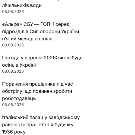
лічильників води
08.08.2026
«Альфа» СБУ — ТОП-1 серед
підрозділів Сил оборони України
п’ятий місяць поспіль
08.08.2026
Погода у вересні 2026: якою буде
осінь в Україні
08.08.2026
Поранення працівника під час
обстрілу: що повинен зробити
роботодавець
08.08.2026
Італійський палац у заводському
районі Дніпра: історія будинку
1936 року