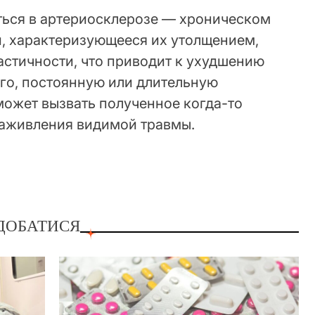
ься в артериосклерозе — хроническом
й, характеризующееся их утолщением,
астичности, что приводит к ухудшению
ого, постоянную или длительную
может вызвать полученное когда-то
заживления видимой травмы.
ДОБАТИСЯ