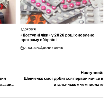
ЗДОРОВ'Я
ОПУБЛІКУВАТИ
«Доступні ліки» у 2026 році: оновлено
У
програму в Україні
20.03.2026
dpchas_admin
on
Опубліковано
Наступний:
дня
Шевченко смог добиться первой ничьи в
агазина
итальянском чемпионате