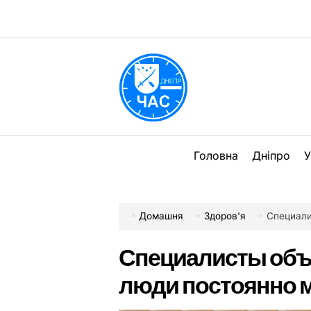
Перейти
до
вмісту
DPChas
Головна
Дніпро
У
Домашня
Здоров'я
Специали
Специалисты объ
люди постоянно 