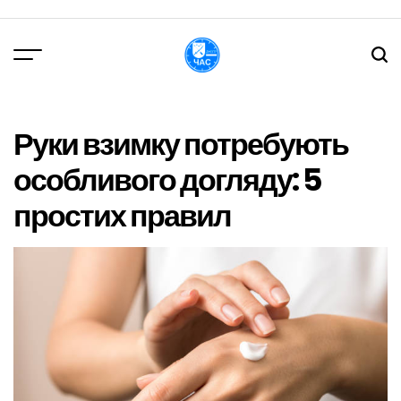
Перейти
до
вмісту
DPChas
Руки взимку потребують
особливого догляду: 5
простих правил