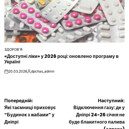
ЗДОРОВ'Я
ОПУБЛІКУВАТИ
«Доступні ліки» у 2026 році: оновлено програму в
У
Україні
20.03.2026
dpchas_admin
on
Опубліковано
Навігація
Попередній:
Наступний:
Які таємниці приховує
Відключення газу: де у
записів
“Будинок з жабами” у
Дніпрі 24-26 січня не
Дніпрі
буде блакитного палива