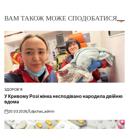
ВАМ ТАКОЖ МОЖЕ СПОДОБАТИСЯ
ЗДОРОВ'Я
ОПУБЛІКУВАТИ
У Кривому Розі жінка несподівано народила двійню
У
вдома
20.03.2026
dpchas_admin
on
Опубліковано