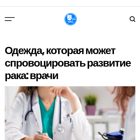
Перейти
до
вмісту
DPChas
Одежда, которая может
спровоцировать развитие
рака: врачи