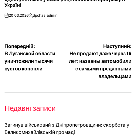
У
Україні
20.03.2026
dpchas_admin
on
Опубліковано
Навігація
Попередній:
Наступний:
В Луганской области
Не продают даже через 15
записів
уничтожили тысячи
лет: названы автомобили
кустов конопли
с самыми преданными
владельцами
Недавні записи
Загинув військовий з Дніпропетровщини: скорбота у
Великомихайлівській громаді