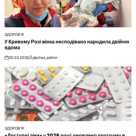
ЗДОРОВ'Я
ОПУБЛІКУВАТИ
У Кривому Розі жінка несподівано народила двійню
У
вдома
20.03.2026
dpchas_admin
on
Опубліковано
ЗДОРОВ'Я
ОПУБЛІКУВАТИ
«Доступні ліки» у 2026 році: оновлено програму в