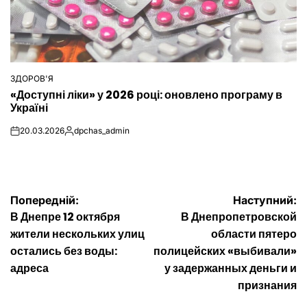
ЗДОРОВ'Я
ОПУБЛІКУВАТИ
«Доступні ліки» у 2026 році: оновлено програму в
У
Україні
20.03.2026
dpchas_admin
on
Опубліковано
Навігація
Попередній:
Наступний:
В Днепре 12 октября
В Днепропетровской
записів
жители нескольких улиц
области пятеро
остались без воды:
полицейских «выбивали»
адреса
у задержанных деньги и
признания