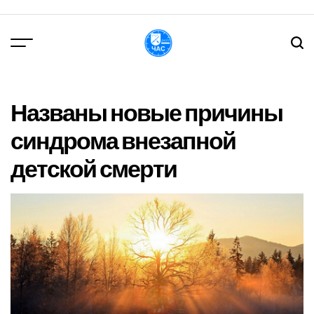
Перейти
до
вмісту
DPChas
Названы новые причины
синдрома внезапной
детской смерти