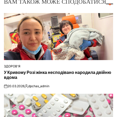
ВАМ ТАКОЖ МОЖЕ СПОДОБАТИСЯ
ЗДОРОВ'Я
ОПУБЛІКУВАТИ
У Кривому Розі жінка несподівано народила двійню
У
вдома
20.03.2026
dpchas_admin
on
Опубліковано