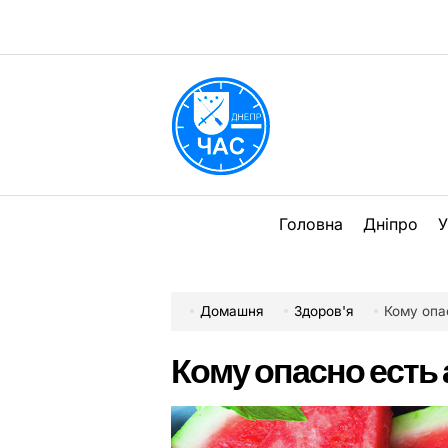
Перейти
до
вмісту
DPChas
Головна
Дніпро
У
Домашня
Здоров'я
Кому опа
Кому опасно есть 