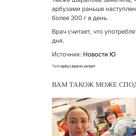
арбузами раньше наступлени
более 300 г в день.
Врач считает, что употребл
дня.
Источник:
Новости Ю
Теґи:
арбуз
,
врачи
,
запрет
ВАМ ТАКОЖ МОЖЕ СПО