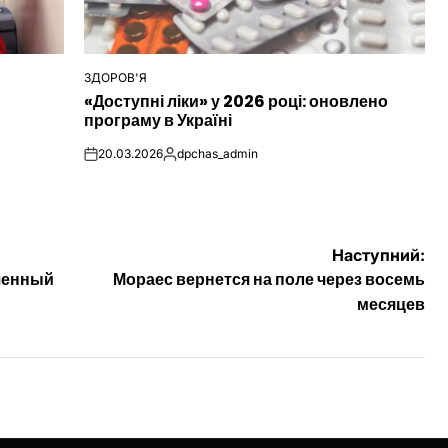
ЗДОРОВ'Я
ОПУБЛІКУВАТИ
«Доступні ліки» у 2026 році: оновлено
У
програму в Україні
20.03.2026
dpchas_admin
on
Опубліковано
Наступний:
ченный
Мораес вернется на поле через восемь
месяцев