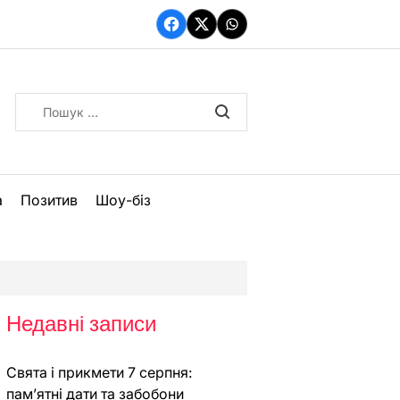
Facebook
Twitter
WhatsApp
Пошук:
а
Позитив
Шоу-біз
Недавні записи
Свята і прикмети 7 серпня:
пам’ятні дати та забобони