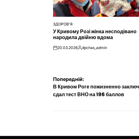
ЗДОРОВ'Я
ОПУБЛІКУВАТИ
У Кривому Розі жінка несподівано
У
народила двійню вдома
20.03.2026
dpchas_admin
on
Опубліковано
Навігація
Попередній:
В Кривом Роге пожизненно заклю
записів
сдал тест ВНО на 196 баллов