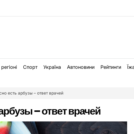
 регіоні
Спорт
Україна
Автоновини
Рейтинги
Їж
сно есть арбузы – ответ врачей
арбузы – ответ врачей