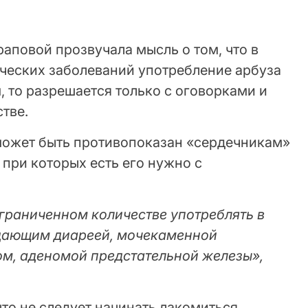
аповой прозвучала мысль о том, что в
ческих заболеваний употребление арбуза
, то разрешается только с оговорками и
тве.
 может быть противопоказан «сердечникам»
 при которых есть его нужно с
ограниченном количестве употреблять в
адающим диареей, мочекаменной
ом, аденомой предстательной железы»,
то не следует начинать лакомиться