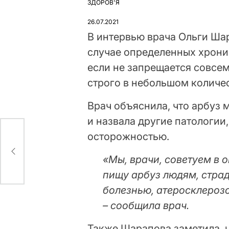
ЗДОРОВ'Я
ОПУБЛІКУВАТИ
У
26.07.2021
В интервью врача Ольги Шар
случае определенных хрони
если не запрещается совсем
строго в небольшом количес
Врач объяснила, что арбуз
и назвала другие патологии,
осторожностью.
196
«Мы, врачи, советуем в 
пищу арбуз людям, стр
болезнью, атеросклероз
– сообщила врач.
Также Шарапова заметила, ч