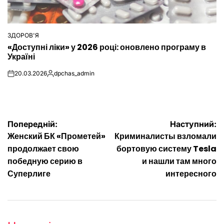
ЗДОРОВ'Я
ОПУБЛІКУВАТИ
«Доступні ліки» у 2026 році: оновлено програму в
У
Україні
20.03.2026
dpchas_admin
on
Опубліковано
Навігація
Попередній:
Наступний:
Женский БК «Прометей»
Криминалисты взломали
записів
продолжает свою
бортовую систему Tesla
победную серию в
и нашли там много
Суперлиге
интересного