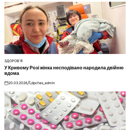
ЗДОРОВ'Я
ОПУБЛІКУВАТИ
У Кривому Розі жінка несподівано народила двійню
У
вдома
20.03.2026
dpchas_admin
on
Опубліковано