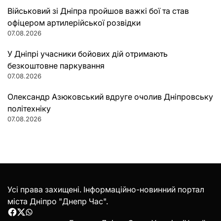
Військовий зі Дніпра пройшов важкі бої та став
офіцером артилерійської розвідки
07.08.2026
У Дніпрі учасники бойових дій отримають
безкоштовне паркування
07.08.2026
Олександр Азюковський вдруге очолив Дніпровську
політехніку
07.08.2026
Усі права захищені. Інформаційно-новинний портал
міста Дніпро "Днепр Час".
Facebook
Twitter
WhatsApp