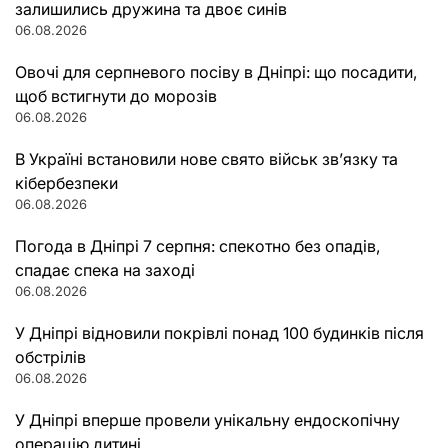
залишились дружина та двоє синів
06.08.2026
Овочі для серпневого посіву в Дніпрі: що посадити,
щоб встигнути до морозів
06.08.2026
В Україні встановили нове свято військ зв’язку та
кібербезпеки
06.08.2026
Погода в Дніпрі 7 серпня: спекотно без опадів,
спадає спека на заході
06.08.2026
У Дніпрі відновили покрівлі понад 100 будинків після
обстрілів
06.08.2026
У Дніпрі вперше провели унікальну ендоскопічну
операцію дитині