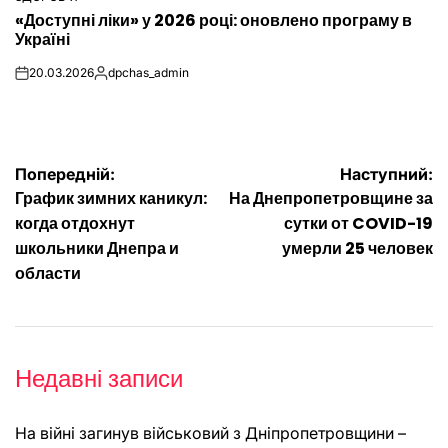
ОПУБЛІКУВАТИ
«Доступні ліки» у 2026 році: оновлено програму в
У
Україні
20.03.2026
dpchas_admin
on
Опубліковано
Навігація
Попередній:
Наступний:
График зимних каникул:
На Днепропетровщине за
записів
когда отдохнут
сутки от COVID-19
школьники Днепра и
умерли 25 человек
области
Недавні записи
На війні загинув військовий з Дніпропетровщини –