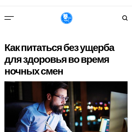
Перейти
до
вмісту
DPChas
Как питаться без ущерба
для здоровья во время
ночных смен