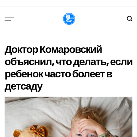
Перейти
до
вмісту
DPChas
Доктор Комаровский
объяснил, что делать, если
ребенок часто болеет в
детсаду