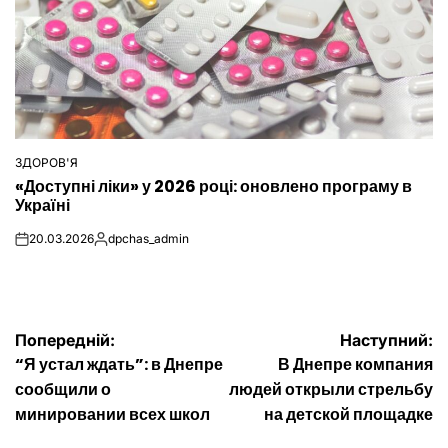
ЗДОРОВ'Я
ОПУБЛІКУВАТИ
«Доступні ліки» у 2026 році: оновлено програму в
У
Україні
20.03.2026
dpchas_admin
on
Опубліковано
Навігація
Попередній:
Наступний:
“Я устал ждать”: в Днепре
В Днепре компания
записів
сообщили о
людей открыли стрельбу
минировании всех школ
на детской площадке