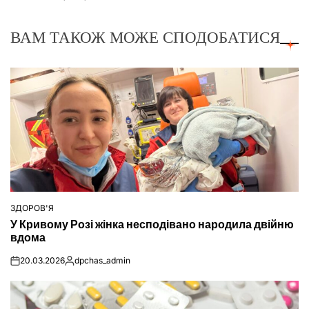
ВАМ ТАКОЖ МОЖЕ СПОДОБАТИСЯ
ЗДОРОВ'Я
ОПУБЛІКУВАТИ
У Кривому Розі жінка несподівано народила двійню
У
вдома
20.03.2026
dpchas_admin
on
Опубліковано