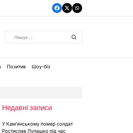
Facebook
Twitter
WhatsApp
Пошук:
а
Позитив
Шоу-біз
Недавні записи
У Кам’янському помер солдат
Ростислав Лупашко під час