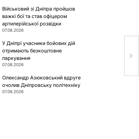
Військовий зі Дніпра пройшов
важкі бої та став офіцером
артилерійської розвідки
07.08.2026
У Дніпрі учасники бойових дій
В А
отримають безкоштовне
сам
паркування
воо
07.08.2026
Олександр Азюковський вдруге
очолив Дніпровську політехніку
07.08.2026