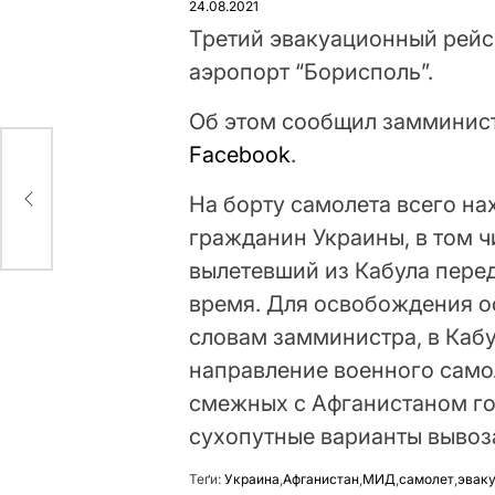
24.08.2021
Третий эвакуационный рейс
аэропорт “Борисполь”.
Об этом сообщил замминист
Facebook
.
На борту самолета всего на
гражданин Украины, в том ч
вылетевший из Кабула пере
время. Для освобождения о
словам замминистра, в Каб
направление военного само
смежных с Афганистаном го
сухопутные варианты вывоз
Теґи:
Украина
,
Афганистан
,
МИД
,
самолет
,
эвак