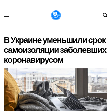
Перейти
до
вмісту
DPChas
В Украине уменьшили срок
самоизоляции заболевших
коронавирусом