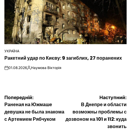
УКРАЇНА
ОПУБЛІКУВАТИ
Ракетний удар по Києву: 9 загиблих, 27 поранених
У
01.08.2026
Наумова Вікторія
on
Опубліковано
Навігація
Попередній:
Наступний:
Раненая на Южмаше
В Днепре и области
записів
девушка не была знакома
возможны проблемы с
с Артемием Рябчуком
дозвоном на 101 и 112: куда
звонить