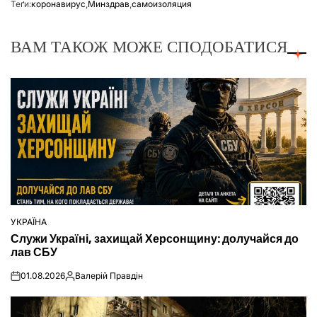
Теґи:
коронавирус
,
Минздрав
,
самоизоляция
ВАМ ТАКОЖ МОЖЕ СПОДОБАТИСЯ
УКРАЇНА
ОПУБЛІКУВАТИ
Служи Україні, захищай Херсонщину: долучайся до
У
лав СБУ
01.08.2026
Валерій Правдін
on
Опубліковано