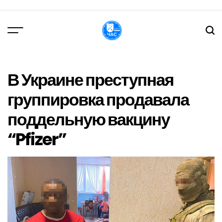
Перейти
до
вмісту
DPChas
В Украине преступная
группировка продавала
поддельную вакцину
“Pfizer”