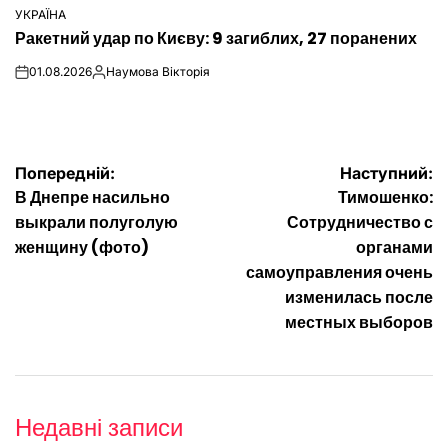
УКРАЇНА
ОПУБЛІКУВАТИ
Ракетний удар по Києву: 9 загиблих, 27 поранених
У
01.08.2026
Наумова Вікторія
on
Опубліковано
Навігація
Попередній:
Наступний:
В Днепре насильно
Тимошенко:
записів
выкрали полуголую
Сотрудничество с
женщину (фото)
органами
самоуправления очень
изменилась после
местных выборов
Недавні записи