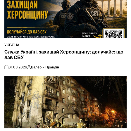
УКРАЇНА
ОПУБЛІКУВАТИ
Служи Україні, захищай Херсонщину: долучайся до
У
лав СБУ
01.08.2026
Валерій Правдін
on
Опубліковано