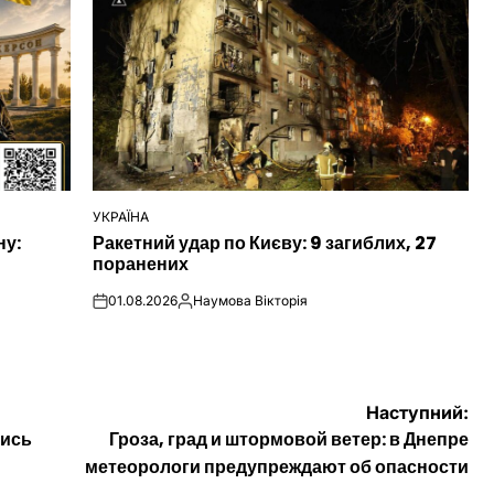
УКРАЇНА
ОПУБЛІКУВАТИ
ну:
Ракетний удар по Києву: 9 загиблих, 27
У
поранених
01.08.2026
Наумова Вікторія
on
Опубліковано
Наступний:
лись
Гроза, град и штормовой ветер: в Днепре
метеорологи предупреждают об опасности