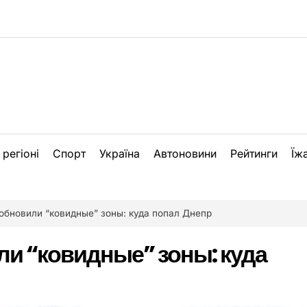
 регіоні
Спорт
Україна
Автоновини
Рейтинги
Їж
 обновили “ковидные” зоны: куда попал Днепр
ли “ковидные” зоны: куда