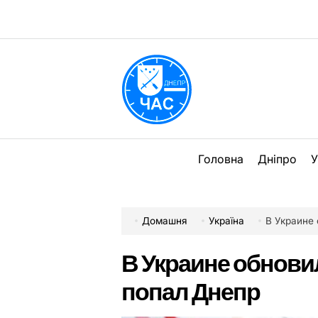
Перейти
до
вмісту
DPChas
Головна
Дніпро
У
Домашня
Україна
В Украине
В Украине обнови
попал Днепр