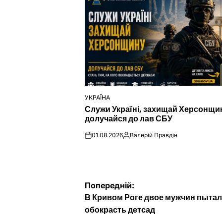
УКРАЇНА
ОПУБЛІКУВАТИ
Служи Україні, захищай Херсонщи
У
долучайся до лав СБУ
01.08.2026
Валерій Правдін
on
Опубліковано
Навігація
Попередній:
В Кривом Роге двое мужчин пыта
записів
обокрасть детсад