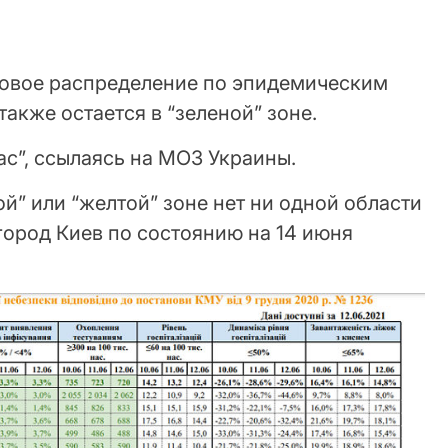
 новое распределение по эпидемическим
также остается в “зеленой” зоне.
ас”, ссылаясь на МОЗ Украины.
ой” или “желтой” зоне нет ни одной области
 город Киев по состоянию на 14 июня