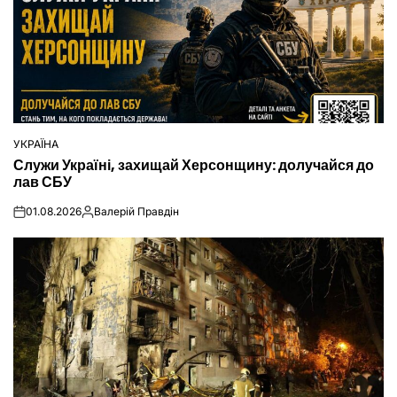
УКРАЇНА
ОПУБЛІКУВАТИ
Служи Україні, захищай Херсонщину: долучайся до
У
лав СБУ
01.08.2026
Валерій Правдін
on
Опубліковано