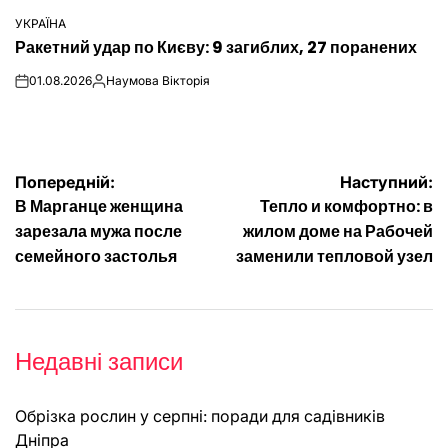
УКРАЇНА
ОПУБЛІКУВАТИ
Ракетний удар по Києву: 9 загиблих, 27 поранених
У
01.08.2026
Наумова Вікторія
on
Опубліковано
Навігація
Попередній:
Наступний:
В Марганце женщина
Тепло и комфортно: в
записів
зарезала мужа после
жилом доме на Рабочей
семейного застолья
заменили тепловой узел
Недавні записи
Обрізка рослин у серпні: поради для садівників
Дніпра