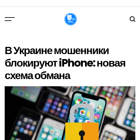
Перейти
до
вмісту
DPChas
В Украине мошенники
блокируют iPhone: новая
схема обмана