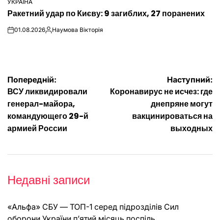
УКРАЇНА
ОПУБЛІКУВАТИ
Ракетний удар по Києву: 9 загиблих, 27 поранених
У
01.08.2026
Наумова Вікторія
on
Опубліковано
Навігація
Попередній:
Наступний:
ВСУ ликвидировали
Коронавирус не исчез: где
записів
генерал-майора,
днепряне могут
командующего 29-й
вакцинироваться на
армией России
выходных
Недавні записи
«Альфа» СБУ — ТОП-1 серед підрозділів Сил
оборони України п’ятий місяць поспіль