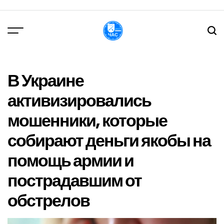
Перейти
до
вмісту
DPChas
В Украине
активизировались
мошенники, которые
собирают деньги якобы на
помощь армии и
пострадавшим от
обстрелов