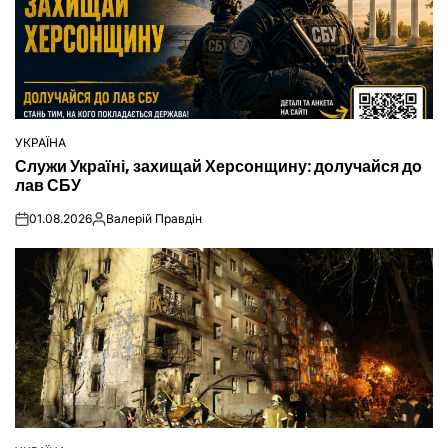
УКРАЇНА
ОПУБЛІКУВАТИ
Служи Україні, захищай Херсонщину: долучайся до
У
лав СБУ
01.08.2026
Валерій Правдін
on
Опубліковано