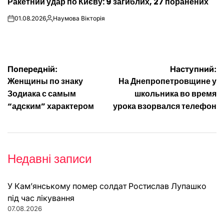
Ракетний удар по Києву: 9 загиблих, 27 поранених
У
01.08.2026
Наумова Вікторія
on
Опубліковано
Навігація
Попередній:
Наступний:
Женщины по знаку
На Днепропетровщине у
записів
Зодиака с самым
школьника во время
“адским” характером
урока взорвался телефон
Недавні записи
У Кам’янському помер солдат Ростислав Лупашко
під час лікування
07.08.2026