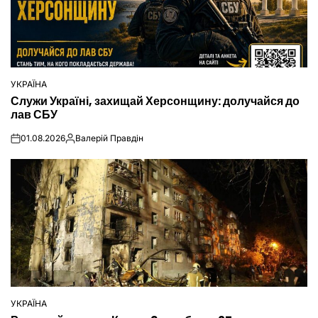
УКРАЇНА
ОПУБЛІКУВАТИ
Служи Україні, захищай Херсонщину: долучайся до
У
лав СБУ
01.08.2026
Валерій Правдін
on
Опубліковано
УКРАЇНА
ОПУБЛІКУВАТИ