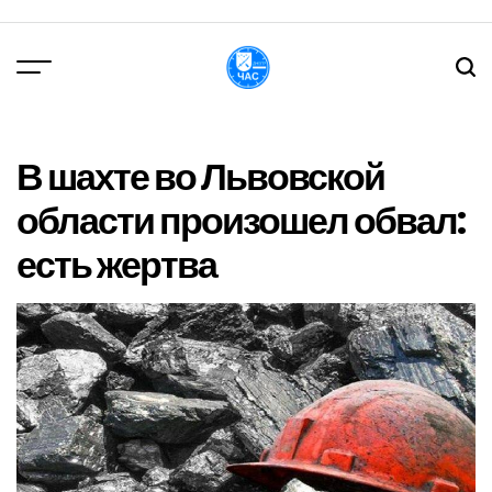
Перейти
до
вмісту
DPChas
В шахте во Львовской
области произошел обвал:
есть жертва