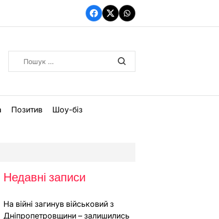
Facebook
Twitter
WhatsApp
Пошук:
а
Позитив
Шоу-біз
Недавні записи
На війні загинув військовий з
Дніпропетровщини – залишились