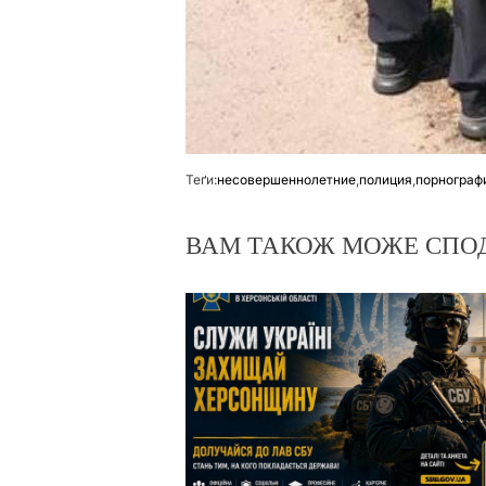
Теґи:
несовершеннолетние
,
полиция
,
порнограф
ВАМ ТАКОЖ МОЖЕ СПО