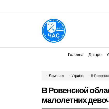
Перейти
до
вмісту
DPChas
Головна
Дніпро
У
Домашня
Україна
В Ровенской
В Ровенской обла
малолетних девоч