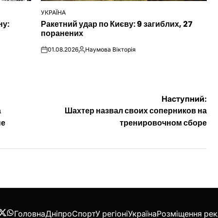
УКРАЇНА
ОПУБЛІКУВАТИ
ну:
Ракетний удар по Києву: 9 загиблих, 27
У
поранених
01.08.2026
Наумова Вікторія
on
Опубліковано
Наступний:
а
Шахтер назвал своих соперников на
пе
тренировочном сборе
Головна
Дніпро
Спорт
У регіоні
Україна
Розміщення ре
acebook
Twitter
WhatsApp