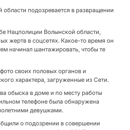
й области подозревается в развращении
бе Нацполиции Волынской области,
х жертв в соцсетях. Какое-то время он
тем начинал шантажировать, чтобы те
фото своих половых органов и
кого характера, загруженные из Сети.
ва обыска в доме и по месту работы
ильном телефоне была обнаружена
нолетними девушками.
общили о подозрении в совершении