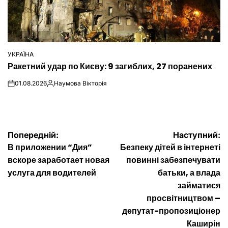
УКРАЇНА
ОПУБЛІКУВАТИ
Ракетний удар по Києву: 9 загиблих, 27 поранених
У
01.08.2026
Наумова Вікторія
on
Опубліковано
Навігація
Попередній:
Наступний:
В приложении “Дия”
Безпеку дітей в інтернеті
записів
вскоре заработает новая
повинні забезпечувати
услуга для водителей
батьки, а влада
займатися
просвітництвом –
депутат-пропозиціонер
Каширін