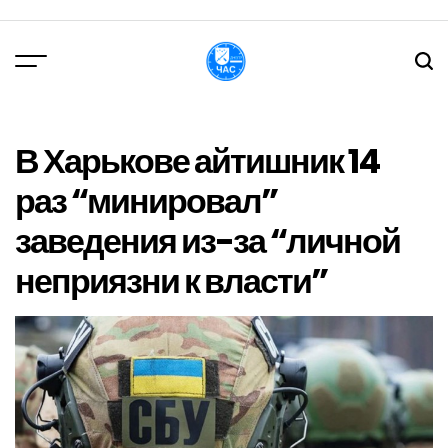
Перейти
до
вмісту
DPChas
В Харькове айтишник 14
раз “минировал”
заведения из-за “личной
неприязни к власти”