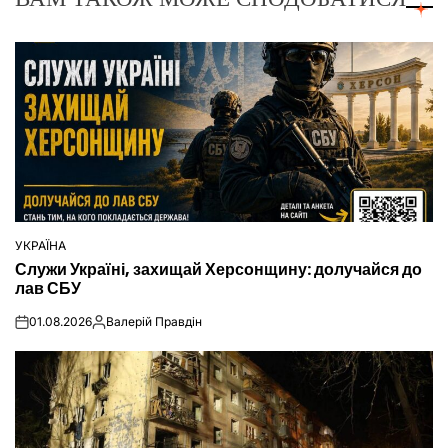
УКРАЇНА
ОПУБЛІКУВАТИ
Служи Україні, захищай Херсонщину: долучайся до
У
лав СБУ
01.08.2026
Валерій Правдін
on
Опубліковано