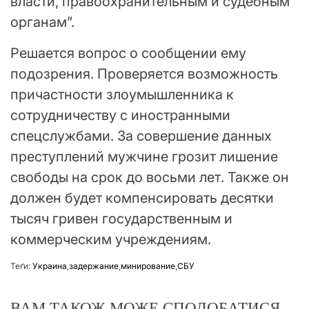
власти, правоохранительным и судебным
органам”.
Решается вопрос о сообщении ему
подозрения. Проверяется возможность
причастности злоумышленника к
сотрудничеству с иностранными
спецслужбами. За совершение данных
преступлений мужчине грозит лишение
свободы на срок до восьми лет. Также он
должен будет компенсировать десятки
тысяч гривен государственным и
коммерческим учреждениям.
Теґи:
Украина
,
задержание
,
минирование
,
СБУ
ВАМ ТАКОЖ МОЖЕ СПОДОБАТИСЯ