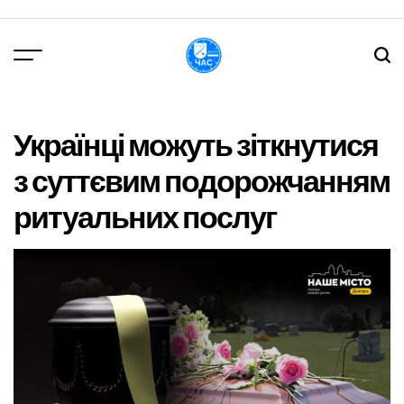
Перейти
до
вмісту
DPChas
Українці можуть зіткнутися
з суттєвим подорожчанням
ритуальних послуг