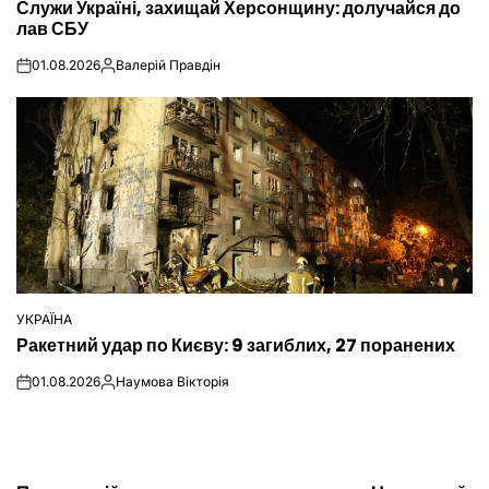
Служи Україні, захищай Херсонщину: долучайся до
У
лав СБУ
01.08.2026
Валерій Правдін
on
Опубліковано
УКРАЇНА
ОПУБЛІКУВАТИ
Ракетний удар по Києву: 9 загиблих, 27 поранених
У
01.08.2026
Наумова Вікторія
on
Опубліковано