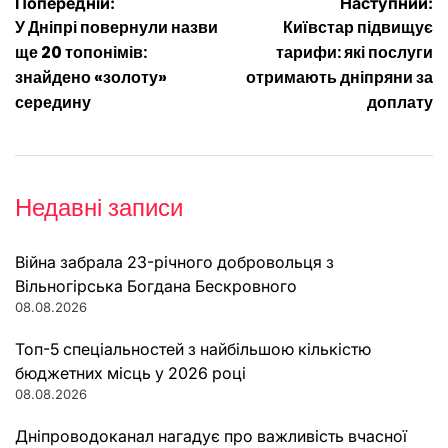
Навігація
Попередній:
Наступний:
У Дніпрі повернули назви
Київстар підвищує
записів
ще 20 топонімів:
тарифи: які послуги
знайдено «золоту»
отримають дніпряни за
середину
доплату
Недавні записи
Війна забрала 23-річного добровольця з
Вільногірська Богдана Бескровного
08.08.2026
Топ-5 спеціальностей з найбільшою кількістю
бюджетних місць у 2026 році
08.08.2026
Дніпроводоканал нагадує про важливість вчасної