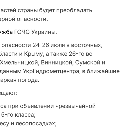
астей страны будет преобладать
рной опасности.
ужба
ГСЧС Украины.
 опасности 24-26 июля в восточных,
ласти и Крыму, а также 26-го во
 Хмельницкой, Винницкой, Сумской и
 данным УкрГидрометцентра, в ближайшие
аркая погода.
ещают:
еса при объявлении чрезвычайной
5-го класса;
лесу и лесопосадках;