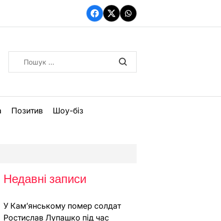
Facebook
Twitter
WhatsApp
Пошук:
а
Позитив
Шоу-біз
Недавні записи
У Кам’янському помер солдат
Ростислав Лупашко під час