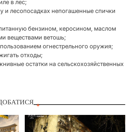
ле в лес;
есу и лесопосадках непогашенные спички
опитанную бензином, керосином, маслом
ми веществами ветошь;
использованием огнестрельного оружия;
сжигать отходы;
жнивные остатки на сельскохозяйственных
ДОБАТИСЯ