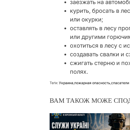
заезжать на автомоби
курить, бросать в л
или окурки;
оставлять в лесу пр
или другими горючи
охотиться в лесу с 
создавать свалки и 
сжигать стерню и по
полях.
Теґи:
Украина
,
пожарная опасность
,
спасатели
ВАМ ТАКОЖ МОЖЕ СПО