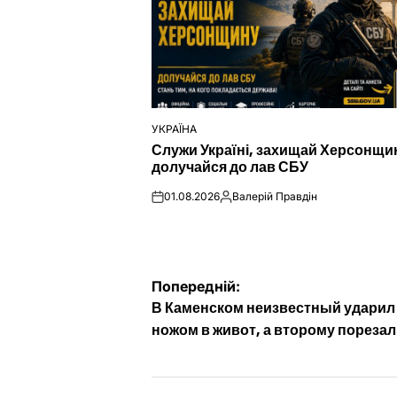
УКРАЇНА
ОПУБЛІКУВАТИ
Служи Україні, захищай Херсонщи
У
долучайся до лав СБУ
01.08.2026
Валерій Правдін
on
Опубліковано
Навігація
Попередній:
В Каменском неизвестный ударил
записів
ножом в живот, а второму порезал