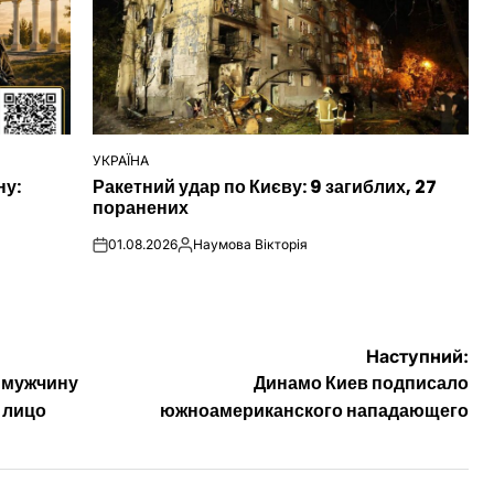
УКРАЇНА
ОПУБЛІКУВАТИ
ну:
Ракетний удар по Києву: 9 загиблих, 27
У
поранених
01.08.2026
Наумова Вікторія
on
Опубліковано
Наступний:
 мужчину
Динамо Киев подписало
 лицо
южноамериканского нападающего