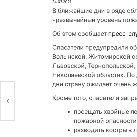
24.07.2021
В ближайшие дни в ряде обл
чрезвычайный уровень пожа
Об этом сообщает
пресс-сл
Спасатели предупредили об
Волынской, Житомирской об
Львовской, Тернопольской,
Николаевской областях. По
дни страну ожидает очень ж
рил
Кроме того, спасатели запр
ому
посещать хвойные л
пожарной опасности 
разводить костры в 