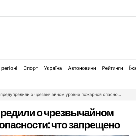
 регіоні
Спорт
Україна
Автоновини
Рейтинги
Їж
едупредили о чрезвычайном уровне пожарной опасности: что запрещено
предили о чрезвычайном
опасности: что запрещено