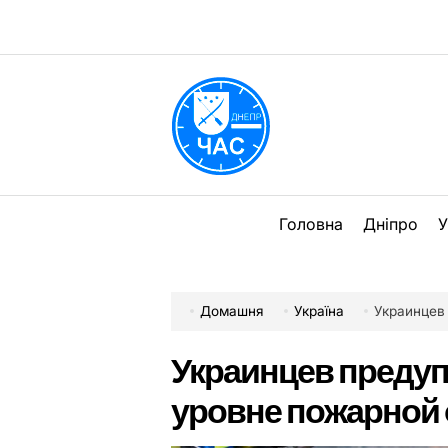
Перейти
до
вмісту
DPChas
Головна
Дніпро
У
Домашня
Україна
Украинцев пр
Украинцев преду
уровне пожарной 