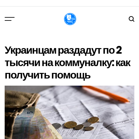
Перейти
до
вмісту
DPChas
Украинцам раздадут по 2
тысячи на коммуналку: как
получить помощь