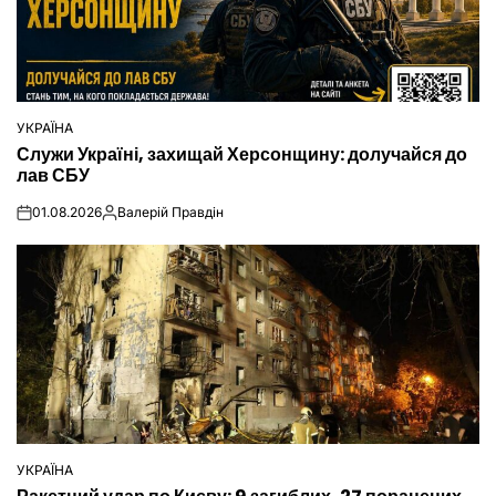
УКРАЇНА
ОПУБЛІКУВАТИ
Служи Україні, захищай Херсонщину: долучайся до
У
лав СБУ
01.08.2026
Валерій Правдін
on
Опубліковано
УКРАЇНА
ОПУБЛІКУВАТИ