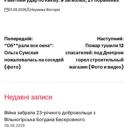
Ракетний удар по Києву: 9 загиблих, 27 поранених
У
01.08.2026
Наумова Вікторія
on
Опубліковано
Навігація
Попередній:
Наступний:
“Об**рали все окна”:
Пожар тушили 12
записів
Ольга Сумская
спасателей: под Днепром
пожаловалась на соседей
горел строительный
(фото)
магазин (Фото и видео)
Недавні записи
Війна забрала 23-річного добровольця з
Вільногірська Богдана Бескровного
08.08.2026