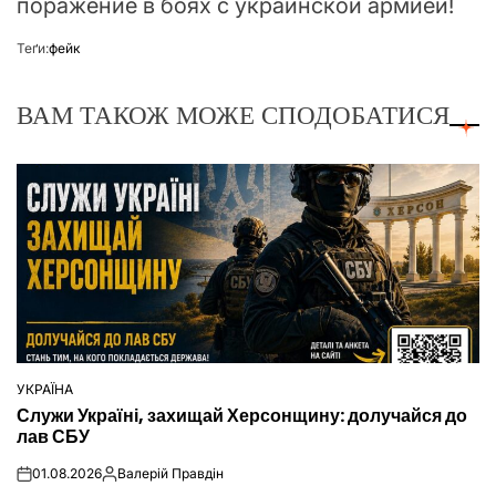
поражение в боях с украинской армией!
Теґи:
фейк
ВАМ ТАКОЖ МОЖЕ СПОДОБАТИСЯ
УКРАЇНА
ОПУБЛІКУВАТИ
Служи Україні, захищай Херсонщину: долучайся до
У
лав СБУ
01.08.2026
Валерій Правдін
on
Опубліковано