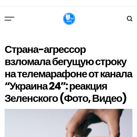
Перейти
до
вмісту
DPChas
Страна-агрессор
взломала бегущую строку
на телемарафоне от канала
“Украина 24”: реакция
Зеленского (Фото, Видео)