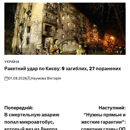
УКРАЇНА
ОПУБЛІКУВАТИ
Ракетний удар по Києву: 9 загиблих, 27 поранених
У
01.08.2026
Наумова Вікторія
on
Опубліковано
Навігація
Попередній:
Наступний:
В смертельную аварию
“Нужны прямые и
записів
попал микроавтобус,
жесткие гарантии”:
который вез из Днепра
советник главы ОП