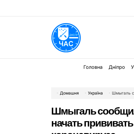
Перейти
до
вмісту
DPChas
Головна
Дніпро
У
Домашня
Україна
Шмыгаль сообщил
Шмыгаль сообщил,
начать прививать