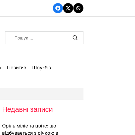
Facebook
Twitter
WhatsApp
Пошук:
а
Позитив
Шоу-біз
Недавні записи
Оріль міліє та цвіте: що
відбувається з річкою в