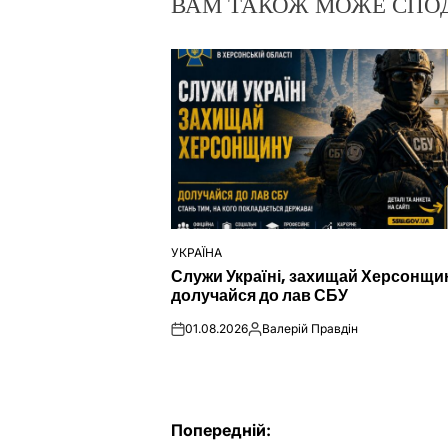
ВАМ ТАКОЖ МОЖЕ СПО
УКРАЇНА
ОПУБЛІКУВАТИ
Служи Україні, захищай Херсонщи
У
долучайся до лав СБУ
01.08.2026
Валерій Правдін
on
Опубліковано
Навігація
Попередній: