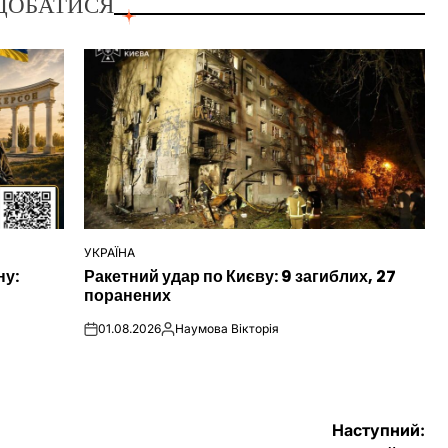
ДОБАТИСЯ
УКРАЇНА
ОПУБЛІКУВАТИ
ну:
Ракетний удар по Києву: 9 загиблих, 27
У
поранених
01.08.2026
Наумова Вікторія
on
Опубліковано
Наступний: