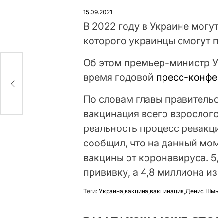
У
15.09.2021
В 2022 году в Украине могу
которого украинцы смогут п
Об этом премьер-министр 
х
время годовой
пресс-конф
к
По словам главы правительс
вакцинация всего взрослого
реальность процесс ревакц
сообщил, что на данный мом
вакцины от коронавируса. 5
прививку, а 4,8 миллиона 
Теґи:
Украина
,
вакцина
,
вакцинация
,
Денис Шмы