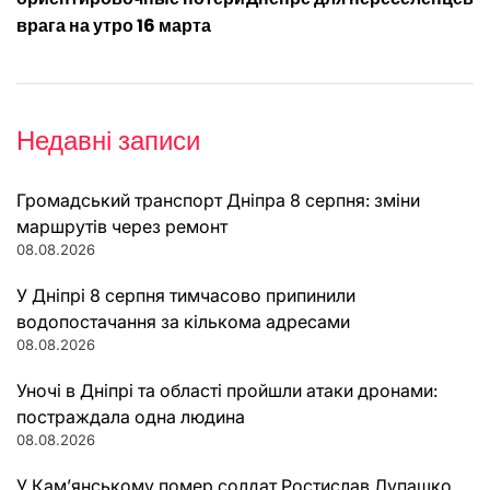
записів
врага на утро 16 марта
Недавні записи
Громадський транспорт Дніпра 8 серпня: зміни
маршрутів через ремонт
08.08.2026
У Дніпрі 8 серпня тимчасово припинили
водопостачання за кількома адресами
08.08.2026
Уночі в Дніпрі та області пройшли атаки дронами:
постраждала одна людина
08.08.2026
У Кам’янському помер солдат Ростислав Лупашко