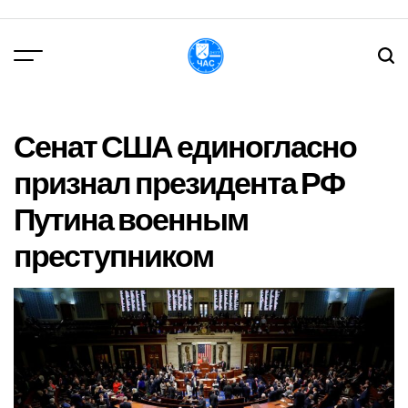
Перейти
до
вмісту
DPChas
Сенат США единогласно
признал президента РФ
Путина военным
преступником