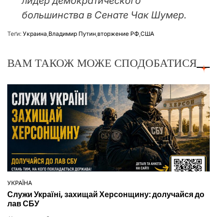
лидер демократического
большинства в Сенате Чак Шумер.
Теґи:
Украина
,
Владимир Путин
,
вторжение РФ
,
США
ВАМ ТАКОЖ МОЖЕ СПОДОБАТИСЯ
УКРАЇНА
ОПУБЛІКУВАТИ
Служи Україні, захищай Херсонщину: долучайся до
У
лав СБУ