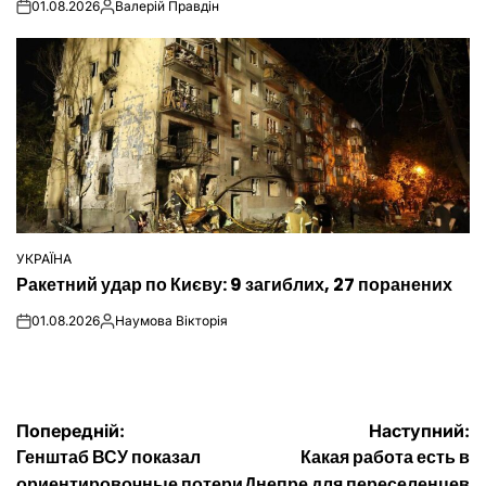
01.08.2026
Валерій Правдін
on
Опубліковано
УКРАЇНА
ОПУБЛІКУВАТИ
Ракетний удар по Києву: 9 загиблих, 27 поранених
У
01.08.2026
Наумова Вікторія
on
Опубліковано
Навігація
Попередній:
Наступний:
Генштаб ВСУ показал
Какая работа есть в
ориентировочные потери
Днепре для переселенцев