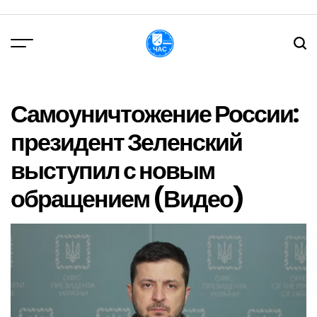
Перейти
до
вмісту
DPChas
Самоуничтожение России:
президент Зеленский
выступил с новым
обращением (Видео)