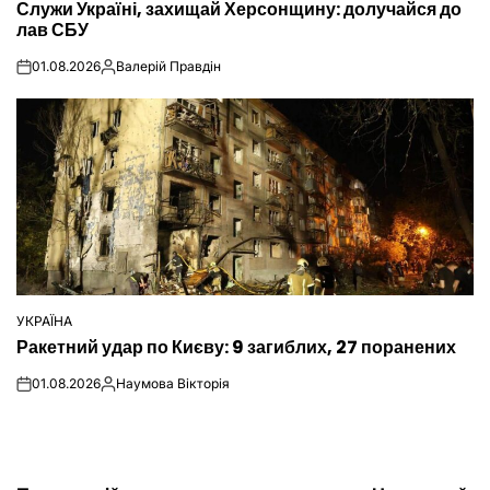
Служи Україні, захищай Херсонщину: долучайся до
У
лав СБУ
01.08.2026
Валерій Правдін
on
Опубліковано
УКРАЇНА
ОПУБЛІКУВАТИ
Ракетний удар по Києву: 9 загиблих, 27 поранених
У
01.08.2026
Наумова Вікторія
on
Опубліковано