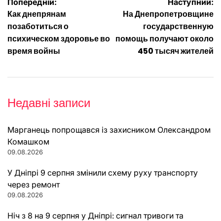
Навігація
Попередній:
Наступний:
Как днепрянам
На Днепропетровщине
записів
позаботиться о
государственную
психическом здоровье во
помощь получают около
время войны
450 тысяч жителей
Недавні записи
Марганець попрощався із захисником Олександром
Комашком
09.08.2026
У Дніпрі 9 серпня змінили схему руху транспорту
через ремонт
09.08.2026
Ніч з 8 на 9 серпня у Дніпрі: сигнал тривоги та