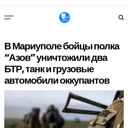
Перейти
до
вмісту
DPChas
В Мариуполе бойцы полка
“Азов” уничтожили два
БТР, танк и грузовые
автомобили оккупантов