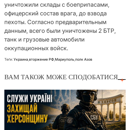
уничтожили склады с боеприпасами,
офицерский состав врага, до взвода
пехоты. Согласно предварительным
данным, всего были уничтожены 2 БТР,
танк и грузовые автомобили
оккупационных войск.
Теґи:
Украина
,
вторжение РФ
,
Мариуполь
,
полк Азов
ВАМ ТАКОЖ МОЖЕ СПОДОБАТИСЯ