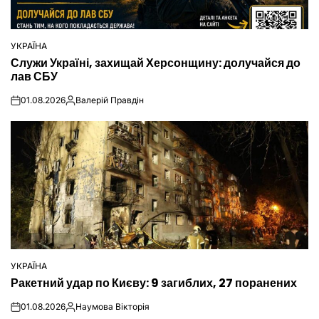
УКРАЇНА
ОПУБЛІКУВАТИ
Служи Україні, захищай Херсонщину: долучайся до
У
лав СБУ
01.08.2026
Валерій Правдін
on
Опубліковано
УКРАЇНА
ОПУБЛІКУВАТИ
Ракетний удар по Києву: 9 загиблих, 27 поранених
У
01.08.2026
Наумова Вікторія
on
Опубліковано