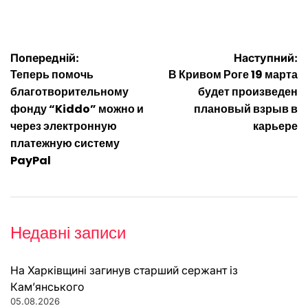
Навігація
Попередній:
Наступний:
Теперь помочь
В Кривом Роге 19 марта
записів
благотворительному
будет произведен
фонду “Kiddo” можно и
плановый взрыв в
через электронную
карьере
платежную систему
PayPal
Недавні записи
На Харківщині загинув старший сержант із
Кам’янського
05.08.2026