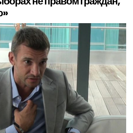
ыборах не правом граждан,
ю»