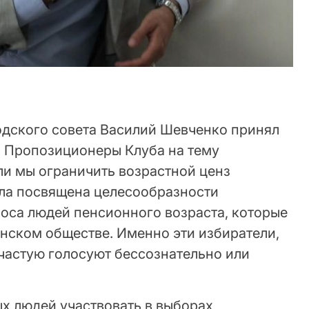
дского совета Василий Шевченко принял
и Пропозиционеры Клуба на тему
ли мы ограничить возрастной ценз
ла посвящена целесообразности
лоса людей пенсионного возраста, которые
инском обществе. Именно эти избиратели,
ачастую голосуют бессознательно или
х людей участвовать в выборах