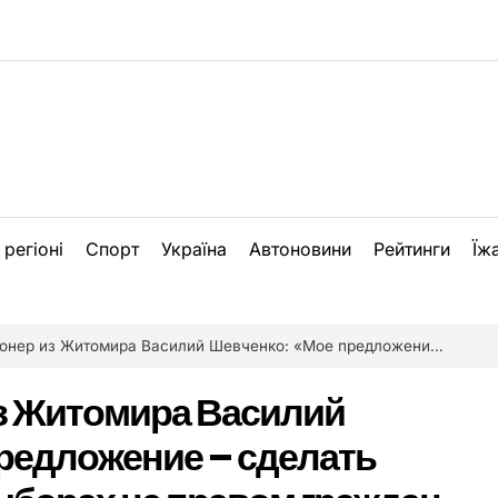
 регіоні
Спорт
Україна
Автоновини
Рейтинги
Їж
омира Василий Шевченко: «Мое предложение – сделать голосования на выборах не правом граждан, а их обязанностью»
з Житомира Василий
редложение – сделать