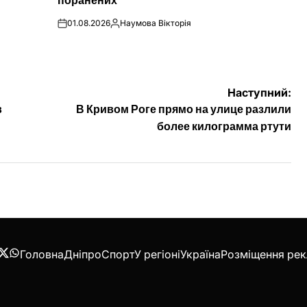
поранених
01.08.2026
Наумова Вікторія
on
Опубліковано
Наступний:
в
В Кривом Роге прямо на улице разлили
более килограмма ртути
Головна
Дніпро
Спорт
У регіоні
Україна
Розміщення ре
acebook
Twitter
WhatsApp