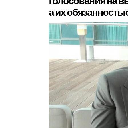
голосования на в
а их обязанность