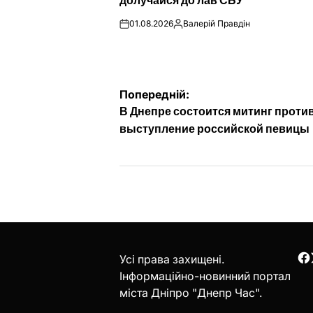
долучайся до лав СБУ
01.08.2026
Валерій Правдін
on
Опубліковано
Навігація
Попередній:
В Днепре состоится митинг проти
записів
выступление российской певицы
Усі права захищені.
F
Інформаційно-новинний портал
міста Дніпро "Днепр Час".