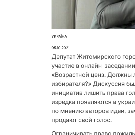
УКРАЇНА
ОПУБЛІКУВАТИ
У
05.10.2021
Депутат Житомирского горо
участие в онлайн-заседани
«Возрастной ценз. Должны 
избирателя?» Дискуссия бы
инициатив лишить права го
изредка появляются в укра
по мнению авторов идеи, з
продают свой голос.
Ограничивать право пожилы