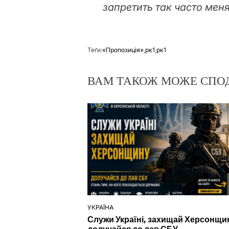
запретить так часто мен
Теґи:
«Пропозиція»
,
рк1
,
рк1
ВАМ ТАКОЖ МОЖЕ СПО
УКРАЇНА
ОПУБЛІКУВАТИ
Служи Україні, захищай Херсонщи
У