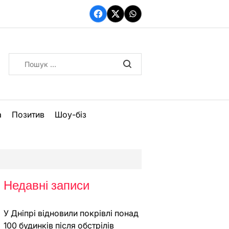
Facebook
Twitter
WhatsApp
Пошук:
а
Позитив
Шоу-біз
Недавні записи
У Дніпрі відновили покрівлі понад
100 будинків після обстрілів